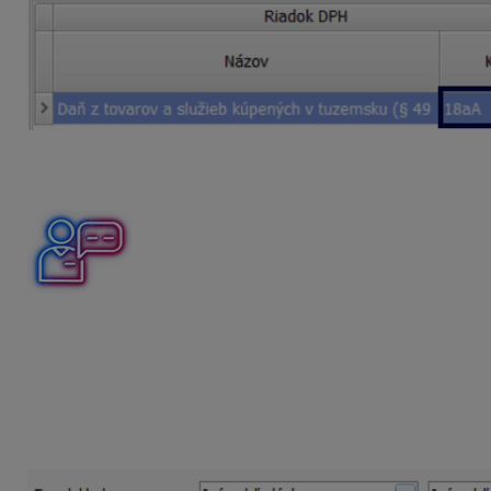
Úhrada obedov od zamestnanca
Príspevok zamestnanca na jedno jedlo bez DPH je 3,16 eur
V evidencii pohľadávok vytvorte novú pohľadávku voč
vyplňte meno zamestnanca a dátumy,
typ dokladu zvoľte
Iná pohľadávka
, doplňte predmet 
stĺpec PD vyberte
Iný príjem neovplyvňujúci základ
vyplnenú pohľadávku uložte.