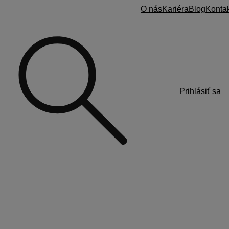
O nás
Kariéra
Blog
Konta
Prihlásiť sa
la doručená faktúra v celkovej sume 378 eur s 5 %
návateľ prispieva zo sociálneho fondu na jeden obed