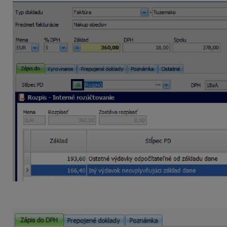
Vyplnený rozpis a záväzok uložte. Vo formulári evi