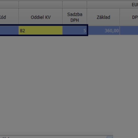
. Zamestnanec odpracoval v júli 20 pracovných dní, celková s
i zamestnancovi,
fakturácie a sumy,
 dane
, doplňte prípadné členenie,