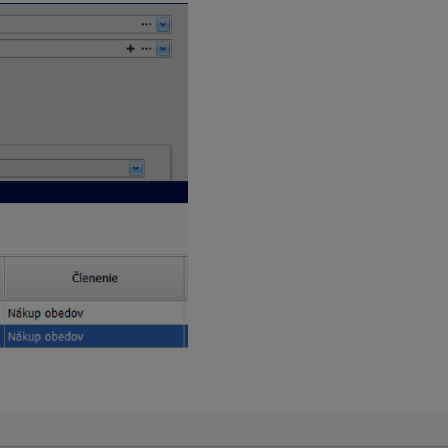
dencie DPH bude suma smerovať do riadku DPH
18aA
a do oddie