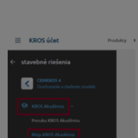
voľba „
Moja KROS Academy
„.
V pravej časti pod vašou licenciou sa zobrazí „
Moja
KROS Academy
„. Cez ikonu „
Zobraziť
“ si viete prehrať
dané školenie.