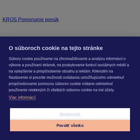
KROS Porovnanie ponúk
Odporúčané
FAQ
Kontrola rozpočtu a porovnanie s cenníkovou databázou
O súboroch cookie na tejto stránke
Editácia položky v paneli podrobností a rozbor položky
Zobrazenie rozpočtu – rozbaliť/zbaliť, výber stĺpcov a
Súbory cookie používame na zhromažďovanie a analýzu informácií o
presúvanie položiek
výkone a používaní stránok, na poskytovanie funkcií sociálnych médií a
na vylepšenie a prispôsobenie obsahu a reklám. Kliknutím na
Nastavenie si prezrite možnosti ovládania umožňujúceho odmietnuť
prispôsobovanie pomocou súborov cookie vrátane odmietnuť
používanie niektorých či všetkých súborov cookie na iné účely.
SEGMENTY
Viac informácií
PRODUKTY
Nastavenia
Povoliť všetko
Appky
Prihlásiť sa
Menu
KROS AKADÉMIA