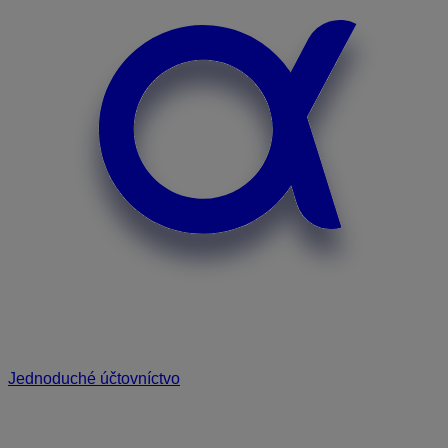
Jednoduché účtovníctvo