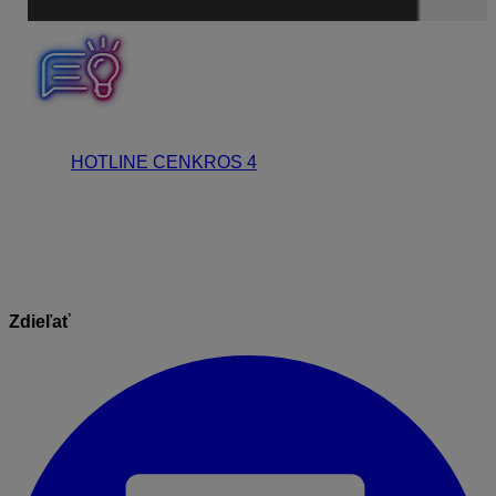
Ak neviete prísť na prihlasovacie údaje, zavolajte na
našu
HOTLINE CENKROS 4
, kde vám radi pomôžeme
s identifikovaním prihlasovacieho e-mailu pre Vašu
spoločnosť.
Zdieľať