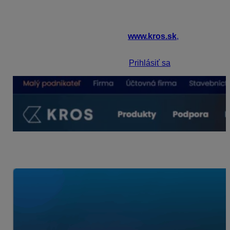
Pozrite video školenie, ktoré ste dostali automaticky k
vašej licencii pri kúpe (obnove) licencie. Nájdete ho v
KROS účte spolu s ďalšími zaujímavými školeniami.
Zadajte do prehliadača stránku
www.kros.sk
,
alebo sa
do KROS účtu dostaňte priamo cez program.
Na našej stránke zvoľte tlačidlo
Prihlásiť sa
.
Zadajte svoje
prihlasovacie údaje
. Ak nie ste
registrovaný,
vytvorte si účet.