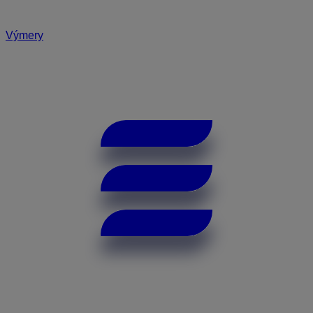
Výmery