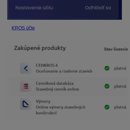
V
KROS účte
sa vám zobrazia vaše zakúpené produkty.
Následne zvolíte
Detail produktu
.
V ľavom menu prejdite na „
Kros Academy
“ a následne