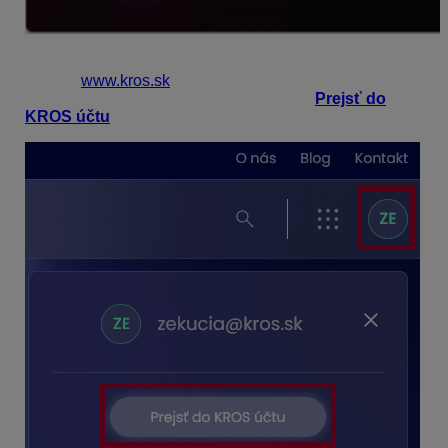
Po prihlásení budete presmerovaný na hlavnú
stránku
www.kros.sk
. V pravej časti uvidíte „medailónik“
s vašimi iniciálami. Po rozbalení zvolíte
Prejsť do
KROS účtu
.