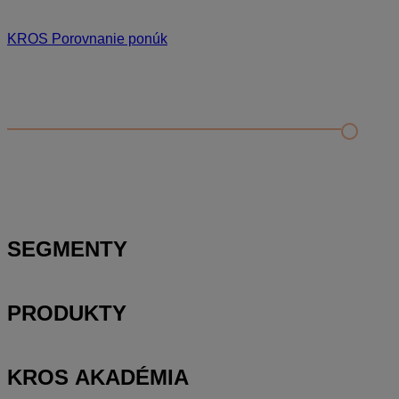
KROS Porovnanie ponúk
Odporúčané
FAQ
Príklad vytvorenia šanónu pre evidenciu mobilných telefónov
Nastavenie šanónov
Prihlasovanie e-mailom v programe Jednoduché účtovníctvo
ALFA plus
SEGMENTY
PRODUKTY
KROS AKADÉMIA