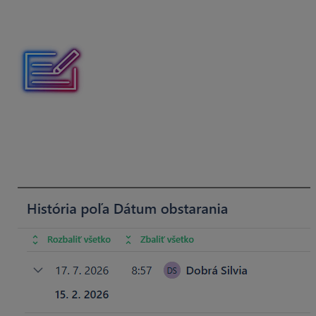
poľa. V prvom riadku je uvedený
dátum, čas a meno
používateľa, ktorý zmenu urobil
a v druhom riadku je
zadaná hodnota
, ktorá bola menená alebo doplnená.
Napríklad Dátum obstarania nebol pri vytváraní
záznamu o mobilnom telefóne pôvodne vyplnený
používateľom Mesačná Tina. Následne do záznamu
vstúpil 17.7.2026 o 8:57 používateľ Dobrá Silvia
a doplnila do poľa Dátum obstarania 15.2.2026.