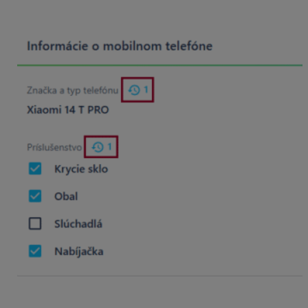
a nebol nikdy menený).
Po kliknutí na ikonku sa zobrazí výpis zmien daného