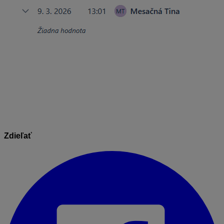
Informácie v dokumente sú spracované k právnemu
stavu platnému ku dňu jeho publikácie.
17.07.2026
Zdieľať