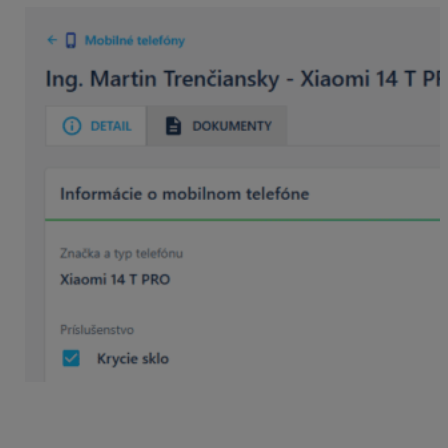
Zapnutím voľby sa zobrazí pri každom zázname na
karte
ikonka s počtom
, koľkokrát bola daná položka
zmenená (číslo 1 znamená, že záznam bol vytvorený