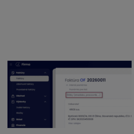
napr. dokladom, ktoré súvisia s konkrétnou zákazkou,
prislúchajú k danému stredisku či partnerovi a pod.
Zaevidovanie nového štítku
Štítok môžeme doplniť priamo v doklade jednoduchým
vpísaním textu do políčka Štítky. Takto priradený štítok
sa automaticky uloží do evidencie štítkov a pridelí sa mu
kategória Nezaradené. Zaevidovaný štítok sa bude
následne ponúkať pri ďalších dokladoch.