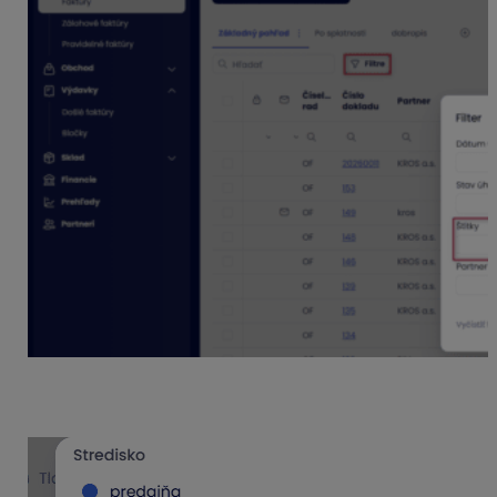
Po potvrdení sa následne zobrazia vybrané doklady a
zároveň ich sumár v členení podľa typu dokladu.