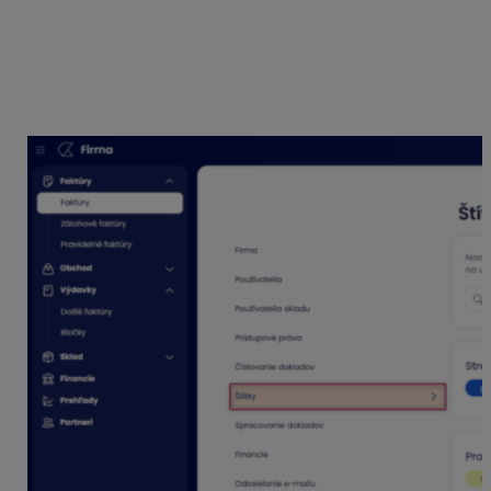
Štítky vieme taktiež zadefinovať a upraviť cez
Nastavenia – evidencia Štítky. Po vytvorení firmy v
KROS Firme sú automaticky vytvorené
kategórie
štítkov
Stredisko, Pracovníci a Nezaradené. Tieto kategórie
môžeme vymazať, upraviť alebo pridať nové podľa
potreby.