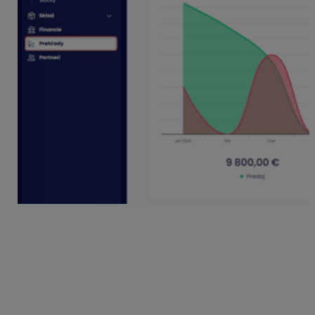
Pod grafom sa nachádza celkový súčet predajov a
nákupov a tiež rozdiel medzi nimi za zobrazené
obdobie. Farba textu zodpovedá grafickému
zobrazeniu.
V prípade, že štítok už nebudeme pri práci ďalej
používať, cez Nastavenia v záložke Štítky mu
zaklikneme príznak
Neaktívny
. Následne sa nebude