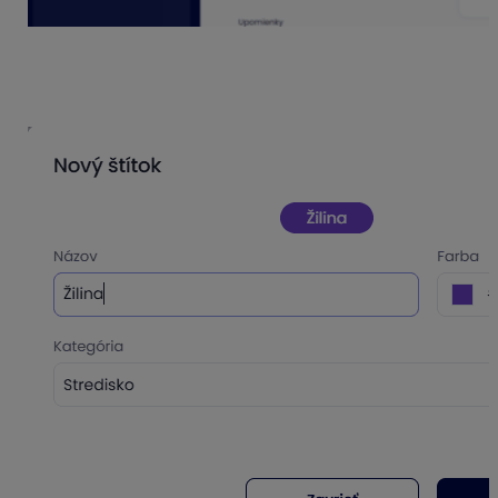
Štítky vytvárame pod kategóriami cez možnosť Pridať.
Vo formulári dopĺňame názov, upravujeme farbu a
vyberáme kategóriu, do ktorej bude štítok zaradený.