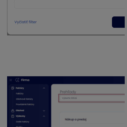
V záložke
Prehľady
si môžeme zobraziť rýchly prehľad
nákupov a predajov podľa štítkov. Po výbere štítku,
prípadne i kombinácie viacerých, sa graf automaticky
aktualizuje. Taktiež si môžeme zobraziť prehľad za
zvolené obdobie nastavením príslušných dátumov,
prípadne zobraziť mesačný, kvartálny alebo ročný graf.