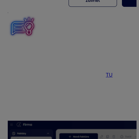
Aby sa štítky preniesli na účtovné zápisy do programu
Jednoduchého účtovníctva ALFA plus alebo
Podvojného účtovníctva OMEGA, je dôležitá
zhoda
v
ich
názve
a zároveň aby bolo nastavené
zaúčtovanie dokladu. Ako si nastaviť zaúčtovanie
dokladu v aplikácii KROS Firma sa dozviete
TU
.
Práca so štítkami
Doklady, v ktorých sú štítky použité, môžeme
jednoducho
filtrovať
. V časti Filter nájdeme možnosť
filtrovať konkrétny štítok.