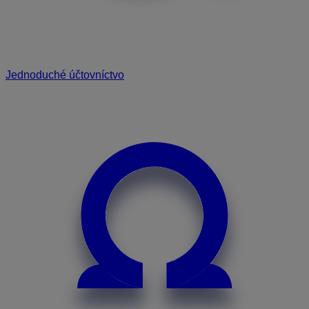
Jednoduché účtovníctvo