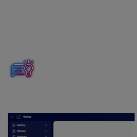
Ako postupovať
V časti Nastavenia – Spracovanie dokladov nájdeme
preddefinované e-mailové adresy, na ktoré je potrebné
preposielať doklady. Ak chceme zber dokladov ešte viac
zefektívniť, môžeme túto zbernú e-mailovú adresu
poskytnúť priamo svojim dodávateľom. Nielenže sa tak
zníži riziko straty dokladov, ale urýchli sa aj proces ich
odovzdávania.
Preddefinovanú e-mailovú adresu je možné z formulára
skopírovať. Pre rýchlejšie použitie, odporúčame uložiť si
jednotlivé adresy do zoznamu kontaktov vo svojej
poštovej schránke.