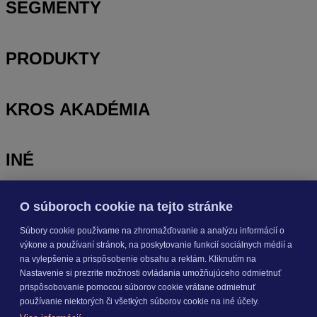
SEGMENTY
PRODUKTY
KROS AKADÉMIA
INÉ
O súboroch cookie na tejto stránke
Odoberajte
NOVINKY
Súbory cookie používame na zhromažďovanie a analýzu informácií o
výkone a používaní stránok, na poskytovanie funkcií sociálnych médií a
Prihlásiť sa
na vylepšenie a prispôsobenie obsahu a reklám. Kliknutím na
Nastavenie si prezrite možnosti ovládania umožňujúceho odmietnuť
prispôsobovanie pomocou súborov cookie vrátane odmietnuť
O nás
používanie niektorých či všetkých súborov cookie na iné účely.
Kariéra