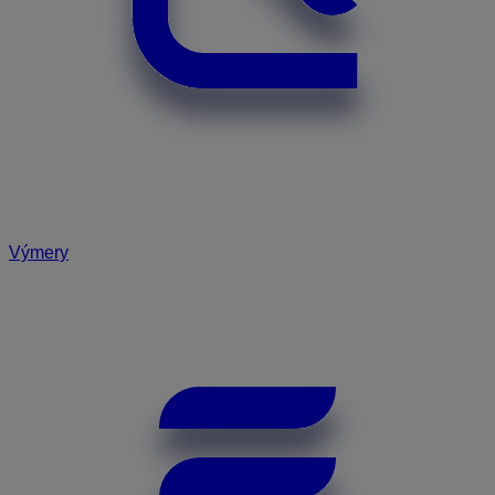
Výmery