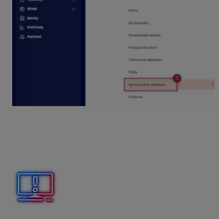
Pre každý druh dokladu je pridelená samostatná e-
mailová adresa. Jednotlivé druhy dokladov je teda
potrebné posielať v samostatných e-mailoch, napr.
došlé faktúry bude používateľ preposielať na e-mailovú
adresu uvedenú v časti Došlé faktúry a pod.