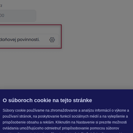
vinný text a v údajoch o Vašej firme sa bude tlačiť
Nie je platit
O súboroch cookie na tejto stránke
Súbory cookie používame na zhromažďovanie a analýzu informácií o výkone a
používaní stránok, na poskytovanie funkcií sociálnych médií a na vylepšenie a
prispôsobenie obsahu a reklám. Kliknutím na Nastavenie si prezrite možnosti
ovládania umožňujúceho odmietnuť prispôsobovanie pomocou súborov