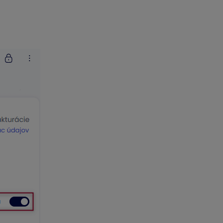
ko slovenským IČ DPH
. Na daňovom doklade sa tiež doplní