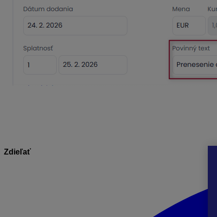
Na faktúrach
bez zapnutej voľby §7, 7a
sa nebude tlačiť po
Zdieľať