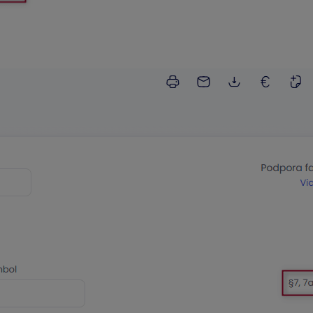
o voľba sa automaticky zapne, ak zadáte
odberateľa s iným a
aj Vaše
IČ DPH
.