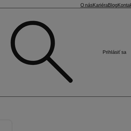
O nás
Kariéra
Blog
Konta
Prihlásiť sa
irmy.