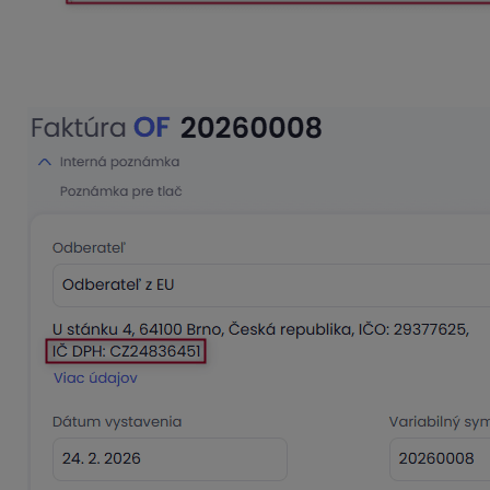
Na faktúre či zálohovej faktúre sa zobrazí voľba
§7, 7a
. Tát
povinný text:
Prenesenie daňovej povinnosti
a vytlačí sa 