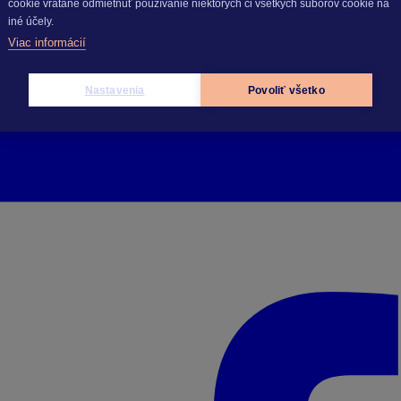
cookie vrátane odmietnuť používanie niektorých či všetkých súborov cookie na
iné účely.
Viac informácií
Nastavenia
Povoliť všetko