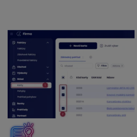
upravte karty priamo v súbore a následne ho
znova naimportujte. V prípade druhej možnosti je
postup nasledovný: karty, ktoré majú byť v
exportnom súbore označte a následne zvoľte
možnosť Export do excelu.