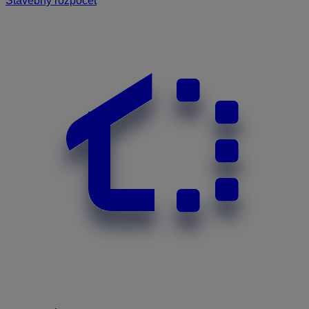
Stavebný rozpočet