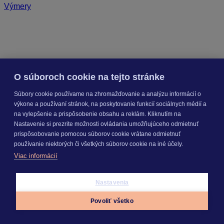
Výmery
O súboroch cookie na tejto stránke
Súbory cookie používame na zhromažďovanie a analýzu informácií o
výkone a používaní stránok, na poskytovanie funkcií sociálnych médií a
na vylepšenie a prispôsobenie obsahu a reklám. Kliknutím na
Nastavenie si prezrite možnosti ovládania umožňujúceho odmietnuť
prispôsobovanie pomocou súborov cookie vrátane odmietnuť
používanie niektorých či všetkých súborov cookie na iné účely.
Viac informácií
Nastavenia
Povoliť všetko
Appky
Prihlásiť sa
Menu