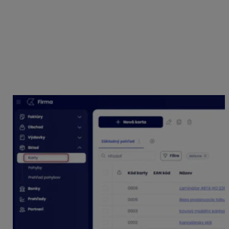
Pred prvým importom skladových kariet
je potrebné
mať pripravený podklad
(napríklad Excel súbor), kde
sa nachádza zoznam skladových kariet vrátane
základných údajov o kartách (kód, merná jednotka,
predajná cena, prípadne podrobnejší popis karty)
1. V aplikácii prejdite do evidencie
Karty
a kliknite na
menu
v pravej časti aplikácie
Import /Export
– Import z
excelu.