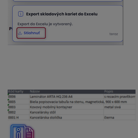
Po otvorení súboru z vášho zariadenia /PC, zmeníte
požadované údaje na položkách, súbor uložíte a
naimportujete. Ak budete používať tento spôsob, je
potrebné pri zmene cenníka zmeniť stĺpec, kde sa
zadáva Cena bez DPH. Takto sa automaticky prepočíta
v aplikácii aj Cena s DPH.