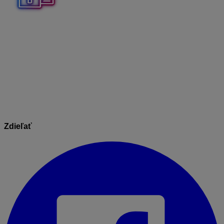
Kritériom pre aktualizáciu karty je mať zadaný
pôvodný kód položky.
V prípade, že je prázdny kód a
zmenené sú iné polia v rámci skladovej karty, po
importe sa neudeje na karte žiadna zmena. Pokiaľ v
súbore bude kód, ktorý sa v sklade nenachádza,
naimportuje sa ako nová karta.
Zdieľať