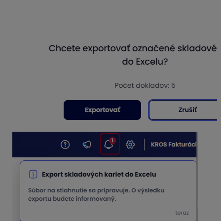
Zobrazí sa informácia o exporte označených kariet do
excelu, kliknete na voľbu Exportovať a následne súbor
stiahnete do vášho počítača.