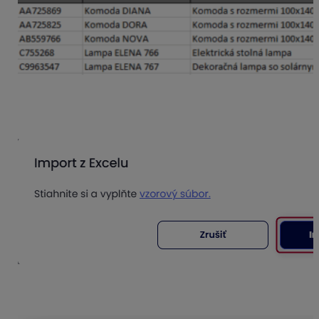
5. Takto vyplnené údaje uložíte a priamo v aplikácii
naimportujete opäť cez funkciu
Import z Excelu –
Importovať.
6. Pri spracovaní importu budete upozornení
nasledujúcimi hláškami: