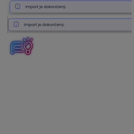
Aby hromadný import sortimentu do aplikácie prebehol
čo najrýchlejšie, odporúčame vykonávať ho v menších
dávkach, napríklad po 1000.
Zmena údajov na kartách/cenníku
V prípade, že chcete zmeniť údaje na kartách, prípadne
cenník sortimentu, existujú dva spôsoby, ako na to:
Použijete pôvodný importný súbor, ktorý ste využili
pri importe skladových kariet, súbor aktualizujete a
naimportujete.
Vykonajte export existujúcich položiek do Excelu,