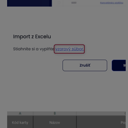
3. Zobrazí sa okno, kde je potrebné stiahnuť si a vyplniť
šablónu (vzorový súbor).
4. Stiahnutý vzorový súbor otvoríte v programe Excel.
Na hárku
Nápoveda
nájdete návod na zadávanie
údajov do hárku
Dáta pre import
. V nápovede nájdete
užitočné informácie o údajoch, ktoré sú povinné a tiež aj
o obmedzeniach jednotlivých polí.