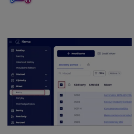
Označenie kariet môžete vykonať individuálne alebo
hromadne. Hromadné označenie vykonáte po kliknutí
na symbol hromadného označenia, nad zoznamom
dokladov.