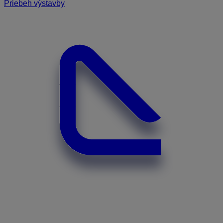
Priebeh výstavby