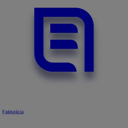
Fakturácia