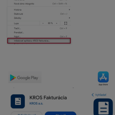
4. Stiahnutie aplikácie cez Obchod Play, App store
Aplikáciu nájdete aj v Obchod Play, v App store.