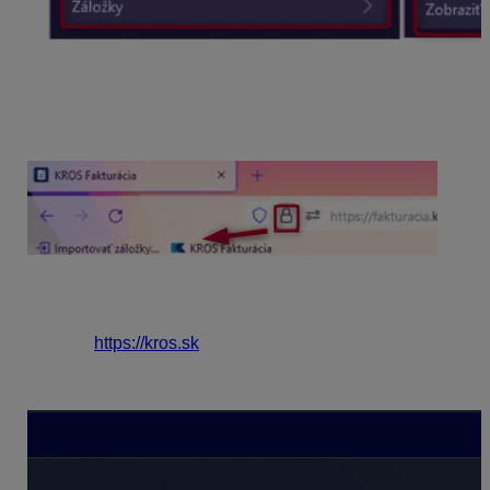
Po prihlásení sa do aplikácie KROS Fakturácia
kliknite
myšou na zámok vedľa webovej adresy a potiahnite
ho na panel záložiek.
Vytvorí sa tak odkaz, ktorý slúži v
prehliadači na rýchly vstup do aplikácie.
2. Z web stránky kros.sk
Ďalší spôsob prihlásenia je
priamo z našej web
stránky
https://kros.sk
. Zvoľte vpravo hore cez
Menu
produkt
KROS
Fakturácia
a následne sa prihláste do
aplikácie.