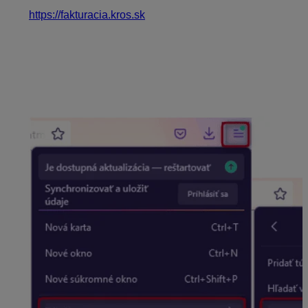
Webová adresa, ktorou sa môžete prihlasovať
je
https://fakturacia.kros.sk
. Pre rýchly vstup cez webový
prehliadač si môžete túto stránku pridať na panel so
záložkami.
Príklad – prehliadač Firefox
Pokiaľ nemáte zobrazený panel záložiek, nastavíte ho
nasledovne: