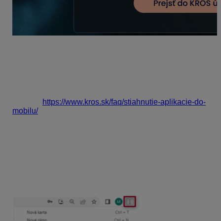
3. Prostredníctvom aplikácie na ploche
mobilu/počítača
Ak využívate KROS Fakturáciu primárne
cez mobilný
telefón
, môžete si stiahnuť odkaz na plochu mobilu
pomocou tohto
návodu:
https://www.kros.sk/faq/stiahnutie-aplikacie-do-
mobilu/
Pokiaľ používate na prácu
počítač
,
viete
si aplikáciu
inštalovať priamo z webového prehliadača
(tento typ
aplikácie nepodporujú všetky prehliadače, inštalovať
aplikáciu si môžete napríklad cez Google Chrome,
Edge, prípadne Operu). Stačí sa do aplikácie prihlásiť,
následne sa vám cez možnosti prehliadača zobrazí
možnosť inštalácie na pracovnú plochu.