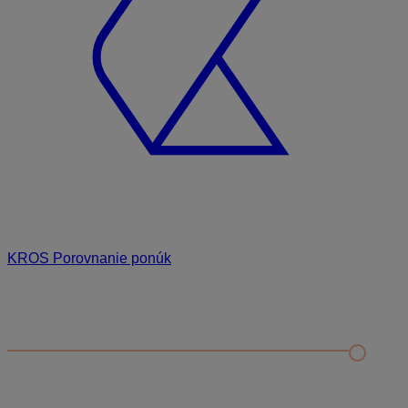
KROS Porovnanie ponúk
Odporúčané
FAQ
Príklad vytvorenia šanónu pre evidenciu mobilných telefónov
Nastavenie šanónov
Prihlasovanie e-mailom v programe Jednoduché účtovníctvo
ALFA plus