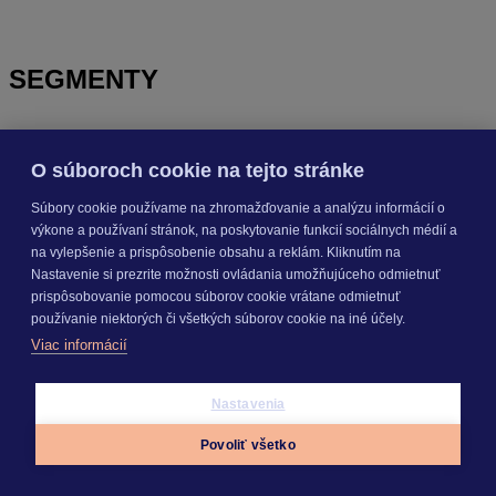
SEGMENTY
PRODUKTY
O súboroch cookie na tejto stránke
Súbory cookie používame na zhromažďovanie a analýzu informácií o
výkone a používaní stránok, na poskytovanie funkcií sociálnych médií a
KROS AKADÉMIA
na vylepšenie a prispôsobenie obsahu a reklám. Kliknutím na
Nastavenie si prezrite možnosti ovládania umožňujúceho odmietnuť
prispôsobovanie pomocou súborov cookie vrátane odmietnuť
INÉ
používanie niektorých či všetkých súborov cookie na iné účely.
Viac informácií
Odoberajte
NOVINKY
Nastavenia
Povoliť všetko
Prihlásiť sa
Appky
Prihlásiť sa
Menu