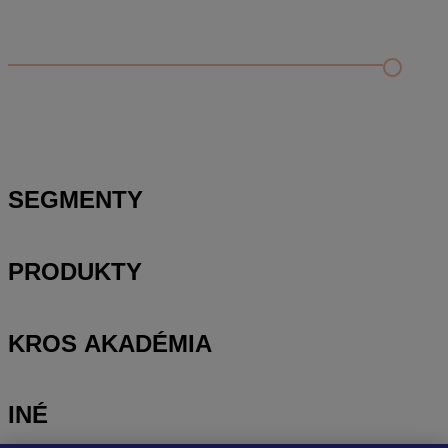
Odporúčané
FAQ
Príklad vytvorenia šanónu pre evidenciu mobilných telefónov
Nastavenie šanónov
Prihlasovanie e-mailom v programe Jednoduché účtovníctvo
ALFA plus
SEGMENTY
PRODUKTY
KROS AKADÉMIA
INÉ