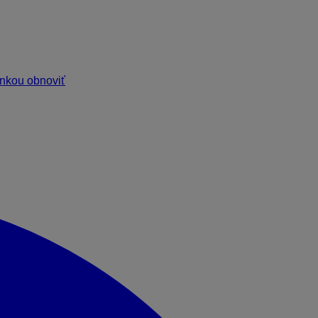
ankou obnoviť
jednoduchým povolením prístupu k