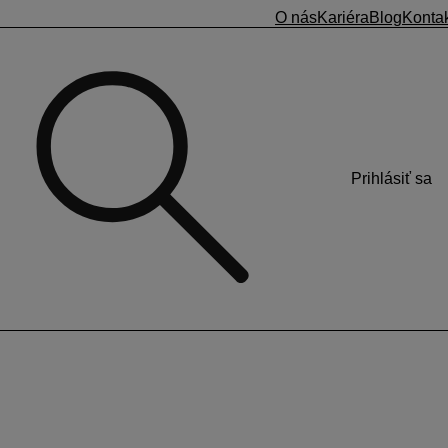
O nás
Kariéra
Blog
Konta
Prihlásiť sa
i.
šom zariadení zosúladený s internetovým časovým
ch je uvedený totožný variabilný symbol a presná suma z
ovanie úhrad realizovaných zo zahraničných účtov.
 nie je možné spárovať. Pre správne fungovanie musí byť
ia ich platnosti musia byť dátumy platnosti pri všetkých