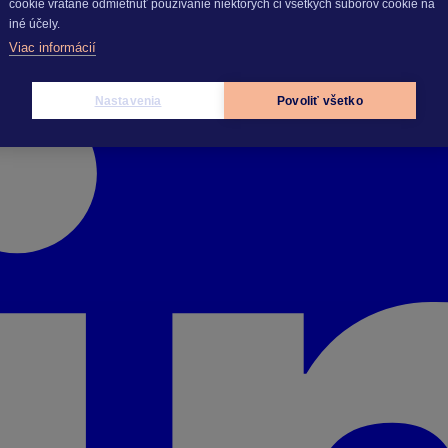
cookie vrátane odmietnuť používanie niektorých či všetkých súborov cookie na
iné účely.
Viac informácií
Nastavenia
Povoliť všetko