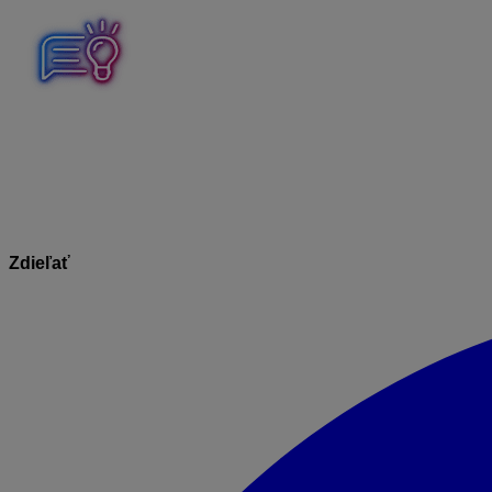
Platnosť prepojenia s bankou ostáva aktívna vždy
180 dní
o
bankovému účtu a predĺžením na nové obdobie.
Zdieľať