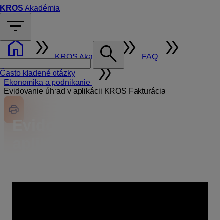
KROS
Akadémia
filter_list
home
double_arrow
double_arrow
double_arrow
search
KROS Akadémia
FAQ
double_arrow
Často kladené otázky
Ekonomika a podnikanie
Evidovanie úhrad v aplikácii KROS Fakturácia
Evidovanie úhrad v
aplikácii KROS
Fakturácia