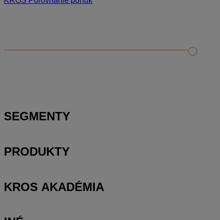
KROS Porovnanie ponúk
Odporúčané
FAQ
Príklad vytvorenia šanónu pre evidenciu mobilných telefónov
Nastavenie šanónov
Prihlasovanie e-mailom v programe Jednoduché účtovníctvo
ALFA plus
SEGMENTY
PRODUKTY
KROS AKADÉMIA