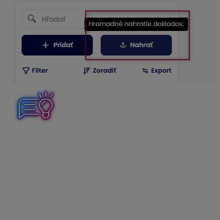
Podporovaný formát súborov
je .
pdf, .bmp, .png, .jpg, .jpeg, a .tiff.
Každý doklad
musí byť v samostatnom dokumente, tzn. nemôže byť
zoskenovaných viac faktúr v jednom .pdf dokumente.
Doklady vo formáte .pdf nesmú byť zaheslované.
Podporovaná veľkosť súborov je
max. 40 MB.
Zasielanie dokladov e-mailom
V časti
Nastavenia – Spracovanie dokladov
nájdeme