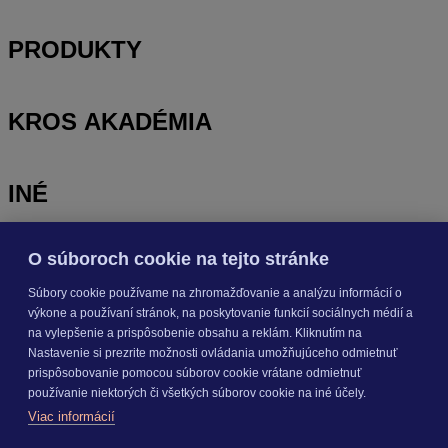
PRODUKTY
KROS AKADÉMIA
INÉ
O súboroch cookie na tejto stránke
Odoberajte
NOVINKY
Súbory cookie používame na zhromažďovanie a analýzu informácií o
výkone a používaní stránok, na poskytovanie funkcií sociálnych médií a
Prihlásiť sa
na vylepšenie a prispôsobenie obsahu a reklám. Kliknutím na
Nastavenie si prezrite možnosti ovládania umožňujúceho odmietnuť
prispôsobovanie pomocou súborov cookie vrátane odmietnuť
O nás
používanie niektorých či všetkých súborov cookie na iné účely.
Kariéra
Viac informácií
Pre média
Nastavenie cookies