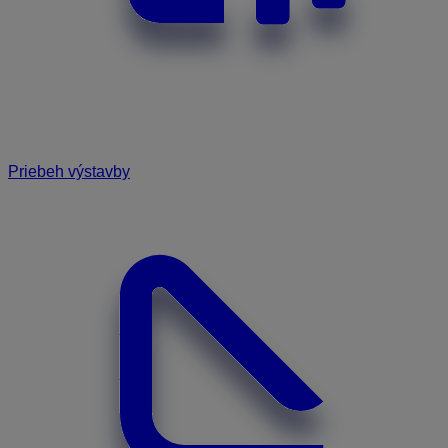
Priebeh výstavby