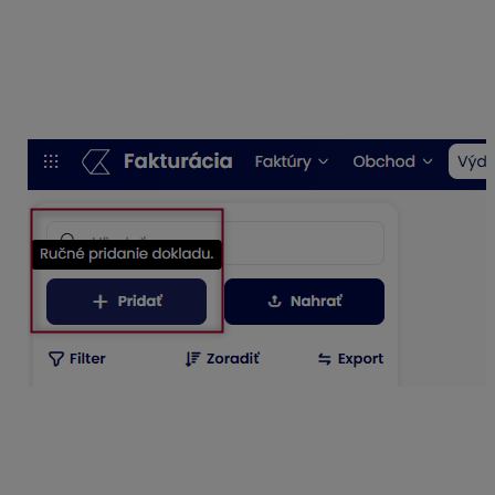
Ručné pridanie dokladu
Pre zaevidovanie došlej faktúry vyberieme možnosť
+
Pridať
. Údaje z faktúry prepisujeme do jednotlivých polí
manuálne. K manuálne vytvorenej došlej faktúre vieme
nahrať cez spinku aj prílohu.
Hromadné nahrávanie dokladov z úložiska
V KROS Fakturácii môžeme v časti
Výdavky – Došlé
faktúry
jednoducho spracovávať údaje z prijatých