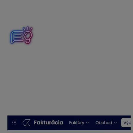
dokladov. Stačí nahrať dokument vo formáte .
pdf
(ISDOC),
alebo využiť
umelú inteligenciu
, ktorá
automaticky
vyťaží
základné údaje z dokladu a preklopí
ich do digitálnej podoby.
“ISDOC je formát elektronického
dokumentu.
Spracovanie dokladov vo formáte ISDOC
je oveľa presnejšie, rýchlejšie – údaje sú načítané už do
pár sekúnd, a výrazne sa znižuje riziko chýb pri
spracovaní dokladov.
Po zvolení možnosti
Hromadne nahrať
sa zobrazí
prieskumník, kde vyberieme jeden alebo viac súborov –
max. 50 súborov
. Následne sa do aplikácie pridá
každý súbor samostatne ako nový doklad a automaticky
sa k nemu pridá príloha.