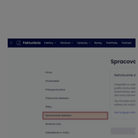
preddefinované e-mailové adresy, na ktoré je potrebné
preposielať doklady. Ak chceme zber dokladov ešte viac
zefektívniť, môžeme túto zbernú e-mailovú adresu
poskytnúť priamo
svojim dodávateľom
. Nielenže sa
tak zníži riziko straty dokladov, ale urýchli sa aj proces
ich odovzdávania.