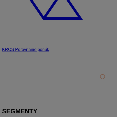
KROS Porovnanie ponúk
Odporúčané
FAQ
Príklad vytvorenia šanónu pre evidenciu mobilných telefónov
Nastavenie šanónov
Prihlasovanie e-mailom v programe Jednoduché účtovníctvo
ALFA plus
SEGMENTY