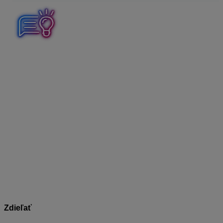
Maximálna veľkosť e-mailu je
25 MB
. V prípade, ak by
mal e-mail väčšiu veľkosť,
nebude doručený
. Aj v tomto
prípade platí, že doklady je možné odosielať vo
formáte
.pdf, .jpg, .jpeg, .bmp, .tiff
alebo
.png
.
Odosielajú sa ako
príloha e-mailu
. Každý doklad musí
byť v samostatnom dokumente, tzn. nemôže byť
zoskenovaných / uložených viac faktúr v jednom .pdf
dokumente a doklady vo formáte .pdf nesmú byť
zaheslované. Maximálny počet príloh v rámci jedného e-
mailu je
20 súborov
.
Zdieľať