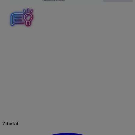
Maximálna veľkosť e-mailu
je 25 MB
. V prípade, ak by
mal e-mail väčšiu veľkosť, nebude doručený.
Aj v tomto prípade platí, že doklady je možné odosielať
vo formáte
.pdf, .jpg, .jpeg, .bmp, .tiff alebo .png
.
Odosielajú sa ako príloha e-mailu. Každý doklad musí
byť v samostatnom dokumente, tzn. nemôže byť
zoskenovaných / uložených viac bločkov v jednom
dokumente a doklady vo formáte .pdf nesmú byť
zaheslované. Maximálny počet príloh v rámci jedného
e-mailu je
20 súborov
.
Zdieľať