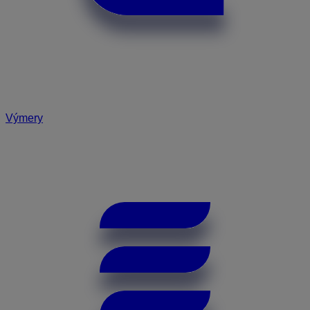
Výmery