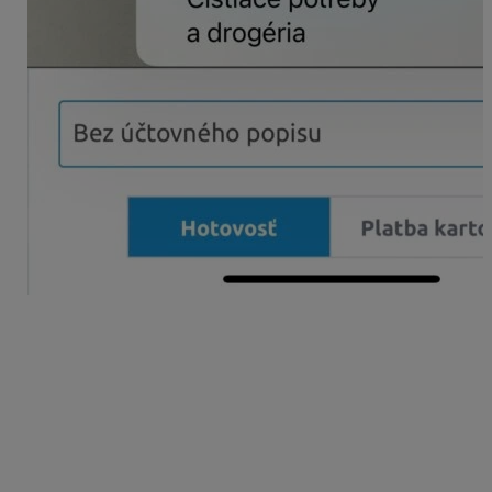
Po zoskenovaní QR kódu nám aplikácia ponúkne
možnosť odfotiť originál dokladu. V prípade, že odfotíme
originál dokladu, tento sa následne uloží do KROS
Fakturácie ako príloha.
Hromadné nahrávanie bločkov z úložiska
Po zvolení tejto možnosti sa zobrazí prieskumník, kde
vyberieme jeden alebo viac súborov – max. 50 súborov.