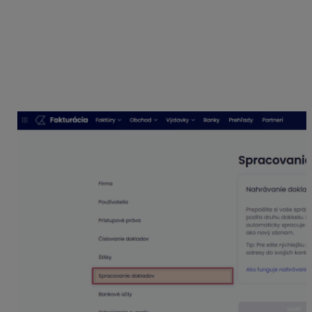
nesmú byť zaheslované. Podporovaná veľkosť súborov
je
max. 40 MB
.
Zasielanie bločkov e-mailom
V časti
Nastavenia – Spracovanie dokladov
nájdeme
preddefinovanú e-mailovú adresu pre zasielanie
bločkov prostredníctvom e-mailu.