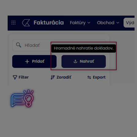
Následne sa do aplikácie pridá každý súbor samostatne
ako nový doklad a automaticky sa k nemu pridá príloha.
Podporovaný formát súborov je .
pdf, .bmp, .png, .jpg,
.jpeg, a .tiff.
Každý doklad musí byť v samostatnom
dokumente, tzn. nemôže byť zoskenovaných viac
bločkov v jednom dokumente. Doklady vo formáte .pdf