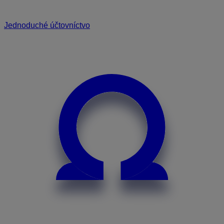
Jednoduché účtovníctvo