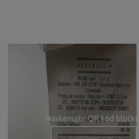
Po potvrdení možnosti + Bloček sa zobrazí skener pre
QR kód. Pred naskenovaním QR kódu z bločku
vyberieme, či pri nákupe prebehla platba
v
hotovosti
alebo
platobnou kartou
, nakoľko sa táto
informácia v QR kóde nenachádza. Predtým ako
zoskenujeme samotný doklad, môžeme vybrať spôsob
jeho zaúčtovania.