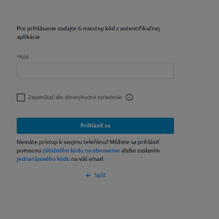
Prihlásenie po aktivácii dvojstupňovej autentifikácie
Do aplikácie sa budete prihlasovať nielen zadaním vášho h