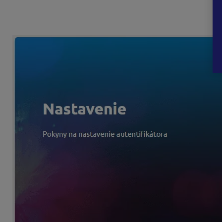
Po stiahnutí aplikácie naskenujte
QR kód
alebo manuálne 
kliknite na
Overiť
.