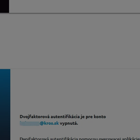
enie do vášho účtu bude vyžadovať nielen heslo, ale aj jedinečn
 kliknite na
„Nastaviť autentifikátor“
a postupujte podľa poky