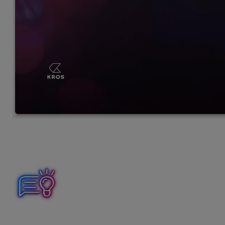
V poslednom kroku nastavenia autentifikácie sa zobrazia
zá
kódov.
Každý kód je možné
použiť iba raz
. Kedykoľvek si
úspešne nastavená.
Dôležité: Svoje overovacie kódy nikdy nikomu neposkyt