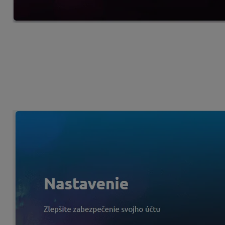
Ak si nastavíte dvojfaktorovú autentifikáciu, každé prihlás
vygenerovaný mobilnou aplikáciou,
8-miestny záložný kód, generovaný aplikáciou,
alebo jednorazový kód zaslaný na váš e-mail.
Prejdite do sekcie nastavenia dvojfaktorovej autentifikácie a