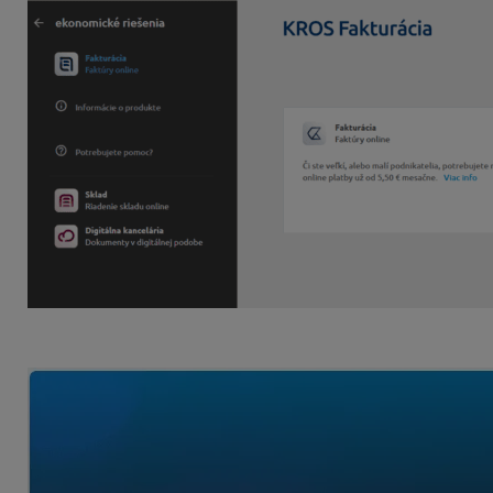
4.Zvoľte možnosť
Nastaviť dvojfaktorovú autentifikáciu
a 