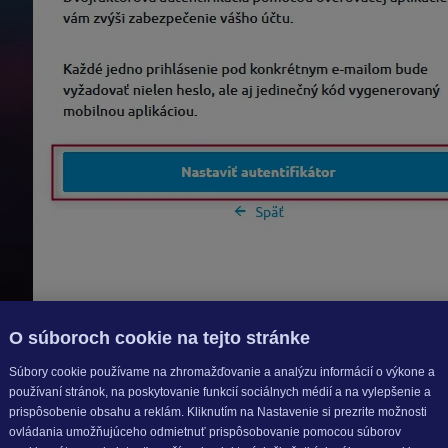
O súboroch cookie na tejto stránke
Súbory cookie používame na zhromažďovanie a analýzu informácií o výkone a
používaní stránok, na poskytovanie funkcií sociálnych médií a na vylepšenie a
p Store
. Odporúčame
Microsoft Authenticator
alebo
Google 
prispôsobenie obsahu a reklám. Kliknutím na Nastavenie si prezrite možnosti
ovládania umožňujúceho odmietnuť prispôsobovanie pomocou súborov
nticator-app