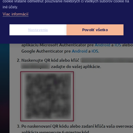
cookie vrátane odmietnuť používanie niektorých či všetkých súborov cookie na
iné účely.
zadajte
kľúč
do aplikácie. Následne sa vám vygeneruje
6-mies
Viac informácií
Nastavenia
Povoliť všetko