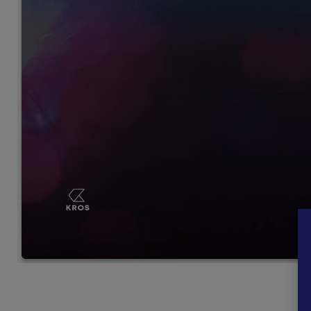
Stiahnite si overovaciu aplikáciu z
Obchodu Play
alebo
Ap
https://www.microsoft.com/sk-sk/security/mobile-authe