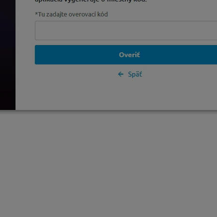
ložné kódy.
Ak nemáte k dispozícii telefón s overovacou aplik
 však môžete vygenerovať novú sadu záložných kódov. Po stlače
ujte.