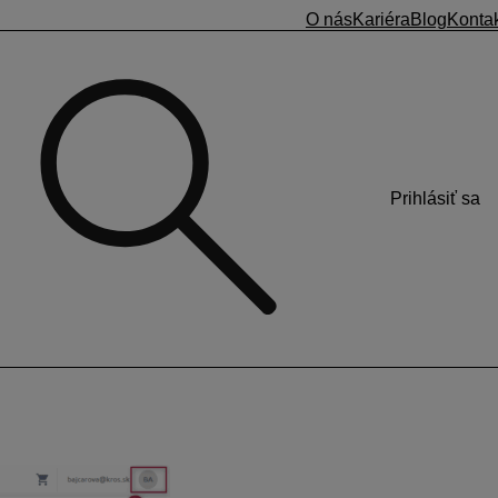
O nás
Kariéra
Blog
Konta
Prihlásiť sa
trebné okrem hesla zadať aj jednorazový kód, generovaný
gia výrazne znižuje riziko neoprávneného prístupu a chráni