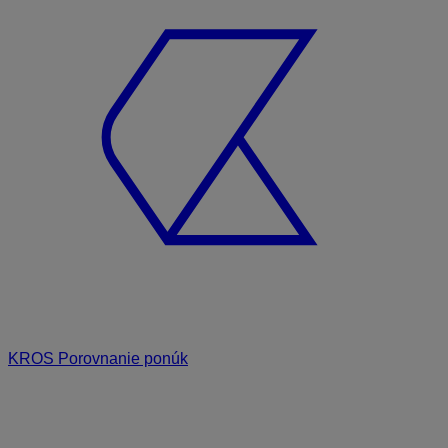
KROS Porovnanie ponúk
Odporúčané
FAQ
Príklad vytvorenia šanónu pre evidenciu mobilných telefónov