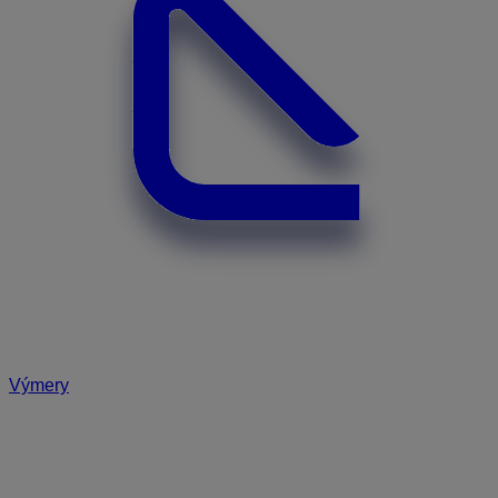
Výmery