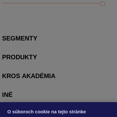
Nastavenie šanónov
Prihlasovanie e-mailom v programe Jednoduché účtovníctvo
ALFA plus
SEGMENTY
PRODUKTY
KROS AKADÉMIA
INÉ
O súboroch cookie na tejto stránke
Odoberajte
NOVINKY