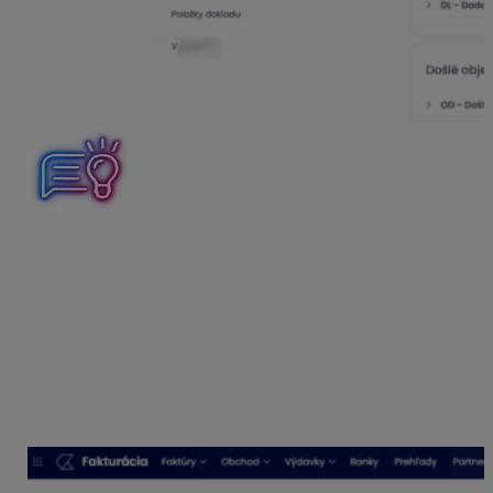
V prípade, že sa manuálne zasahovalo do číslovania
dokladov napr. prepis čísla, výmaz dokladu, mohla sa
narušiť automatická chronológia číslovania dokladov.
Ak Vám číslo nového dokladu nenasleduje
chronologicky, odporúčame kontrolu poľa
: Nasledujúce
číslo
, ktoré nájdete v nastaveniach – evidencia
číslovanie dokladov. V poli nasledujúce číslo, je
potrebné upraviť číslo na to, ktoré má aktuálne
nasledovať a potvrdiť zmenu cez tlačidlo uložiť.