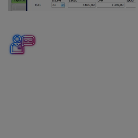
Sklad – zásoby
Ku dňu zrušenia registrácie platiteľ DPH eviduje v
sklade zásoby v skladovej sume 2 900 eur. Platiteľ
overil cenu zásob na trhu a zistil, že cena zásob je vo
výške 3 100 eur. Všetky skladové položky eviduje s 23
% DPH.
Zaúčtovanie DPH
Zo sumy 3 100 eur vypočítajte 23 % DPH, čo je
suma 713 eur,
sumu zaúčtujte priamo v evidencii DPH tlačidlom
Pridaj
, kde vyplňte dátumy, prípadne partnera,
v ďalšom formulári vyberte riadok
03n/04n
a