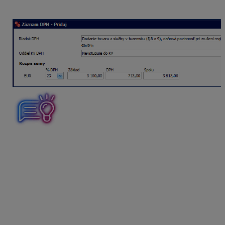
oddiel KV vyberte
Nevstupuje do KV
.
Ak by ste v sklade evidovali skladové položky s
19 %
DPH
pri evidovaní vyberte riadok DPH
01n/02n
. Pri
evidovaní
5 % DPH
vyberte riadok
01an/02an
. Oddiel
KV vyberte
Nevstupuje do KV
.
Výpočet a zaúčtovanie DPH pri
majetku s obstarávacou cenou
nižšou ako 1700 eur