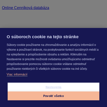
Online Cenníková databáza
O súboroch cookie na tejto stránke
Súbory cookie používame na zhromažďovanie a analýzu informácií o
výkone a používaní stránok, na poskytovanie funkcií sociálnych médií a
na vylepšenie a prispôsobenie obsahu a reklám. Kliknutím na
Nastavenie si prezrite možnosti ovládania umožňujúceho odmietnuť
prispôsobovanie pomocou súborov cookie vrátane odmietnuť
používanie niektorých či všetkých súborov cookie na iné účely.
Viac informácií
Nastavenia
Povoliť všetko
Appky
Prihlásiť sa
Menu