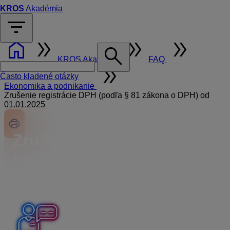
KROS
Akadémia
filter_list
home
double_arrow
double_arrow
double_arrow
search
KROS Akadémia
FAQ
double_arrow
Často kladené otázky
Ekonomika a podnikanie
Zrušenie registrácie DPH (podľa § 81 zákona o DPH) od
01.01.2025
Zrušenie registrácie DPH
(podľa § 81 zákona
o DPH) od 01.01.2025