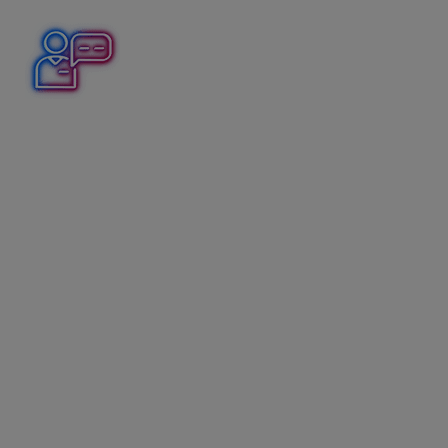
Platiteľ DPH eviduje majetok, ktorý kúpil v roku 2023
v sume 1 000 eur bez DPH. Platiteľ overil, že ku dňu
zrušenia registrácie je kúpna suma majetku v sume 500
eur.
Zaúčtovanie DPH
Zo sumy 500 eur vypočítajte 23 % DPH, čo je
suma 115 eur,
sumu zaúčtujte priamo v evidencii DPH tlačidlom
Pridaj
, kde vyplňte dátumy, prípadne partnera,
v ďalšom formulári vyberte riadok
03n/04n
a
oddiel KV vyberte
Nevstupuje do KV
.
Zaplatená DPH a jej preúčtovanie
v peňažnom denníku