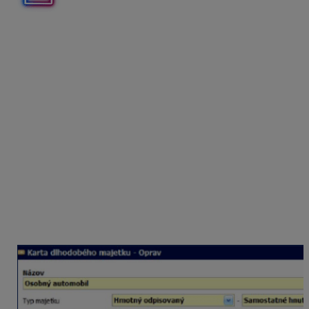
Mesačný platiteľ DPH v apríli 2026 požiadal daňový
úrad o zrušenie registrácie. Daňový úrad určil posledný
deň za platiteľa DPH 20.05.2026. V dlhodobom majetku
eviduje osobný automobil, ktorý kúpil v marci 2022 v
sume 18 850 eur bez DPH. Kúpna cena majetku v čase
zrušenia registrácie je 6 000 eur bez DPH, DPH je vo
výške 1 380 eur.
Dlhodobý majetok
V evidencii dlhodobý majetok otvorte kartu
majetku cez Oprav,
v záložke
Pohyby majetku
cez Pridaj pohyb
doplňte –
Zvýšenie ceny – Zrušenie registrácie
platiteľa DPH
a zadajte sumu DPH, ktorú vrátite
daňovému úradu.