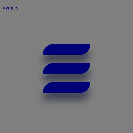
Výmery