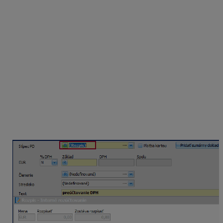
Po vytvorení daňového priznania DPH je suma, ktorú
máte uhradiť DÚ zaevidovaná aj do evidencie
záväzkov. Úhradu daňovej povinnosti zaúčtujte v
peňažnom denníku na základe bankového výpisu.
Po úhrade záväzku celá suma DPH vstupuje do
stĺpca PD Zaplatená DPH – čo je výdavok
neovplyvňujúci základ dane,
vypočítaná suma DPH
zo zásob a z majetku,
ktorého obstarávacia cena je nižšia, ako 1 700
eur
má vstupovať do
daňových výdavkov
. Z toho
dôvodu v našom príklade sumu 828 eur (115 +
713) preúčtujte cez Interný doklad do stĺpca
Ostatné výdavky ovplyvňujúce základ dane.