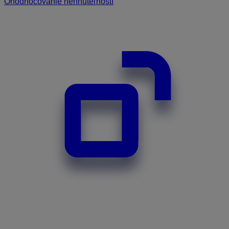
Ohodnocovanie nehnuteľností