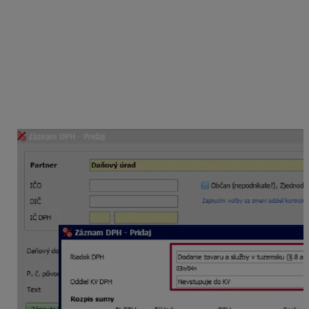
Zaúčtovanie DPH
Sumu zaúčtujte priamo v evidencii DPH tlačidlom
Pridaj
, kde vyplníte dátumy, prípadne partnera,
v ďalšom formulári vyberte riadok
03n/04n
(Dodanie tovaru a služby v tuzemsku (§ 8 a 9),
daňová povinnosť pri zrušení registrácie DPH (§
81), neovplyvňuje koeficient, vyššia daň) a oddiel
KV vyberte
Nevstupuje do KV
.