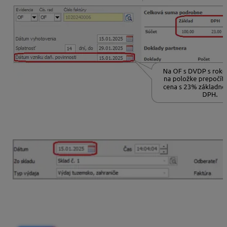
Do skladových pohybov
sa na skladovej karte
prenesie sadzba DPH podľa
dátumu pohybu
.
Úpravy na skladových kartách s novou
sadzbou DPH 5%