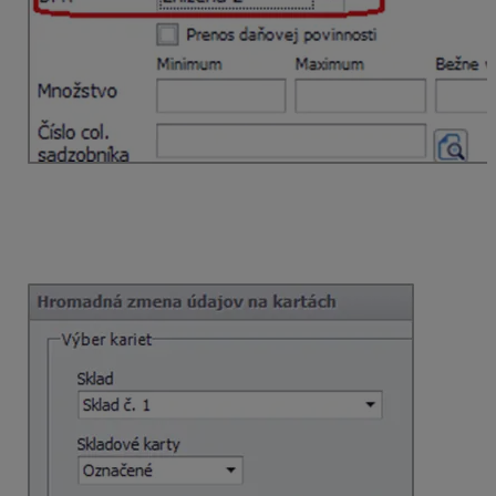
po označení kariet v zoznamovom formulári cez
záložku Funkcie – Ďalšie funkcie… – Hromadná
zmena údajov na kartách v časti
Základné údaje
– Zmena colných a daňových údajov.