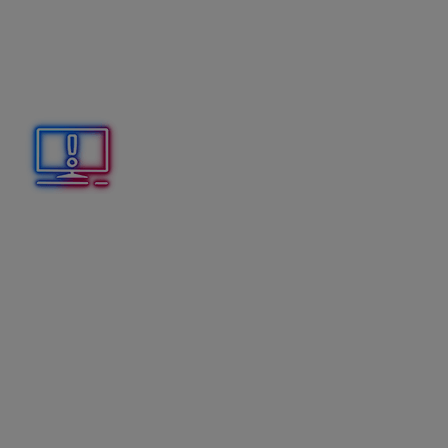
skladu? Už na konci roka 2024 môžete byť pripravený
na zmenu DPH, a od prvého dňa roku 2025 plynule
predávať s novými predajnými cenami.
Celým procesom zmien v sklade, ktoré nám vyplývajú
zo zákona, nás po krokoch prevedie návod nižšie.
Funkcie na hromadné zmeny na položkách robíme
vždy
až po vytvorení aktuálneho archívu
cez menu
Firma – Archivuj. Obnova archívu je jediná možnosť
návratu k pôvodným údajom. Databázu archivujte vždy
pred prvým otvorením v novej verzii.
Vo verzii 27.70
(a vyššej) sú v programe
zapracované
sadzby DPH platné od 1. 1. 2025
, a to:
znížená sadzba DPH 2:
5%
základná sadzba DPH:
23%