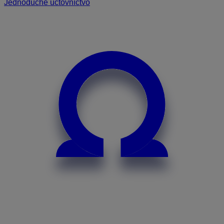
Jednoduché účtovníctvo