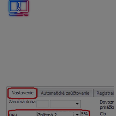
Novovzniknutú sadzbu DPH
5%
na položky skladu
doplníme ručne, ale až vtedy, keď pôjdeme vystavovať
doklady s dátumom
od 1. 1. 2025
. Na dokladoch s
dátumom DVDP alebo vystavenia s rokom 2024 by sa
táto sadzba zobrazovala nesprávne – ako nulová,
sadzbu DPH by sme museli na položkách dokladu
ručne upravovať.
Sadzbu DPH 5% môžeme na skladových kartách
zmeniť dvoma spôsobmi:
priamo po vstupe cez
Oprav
do skladovej karty
v záložke Karta – Nastavenie, alebo