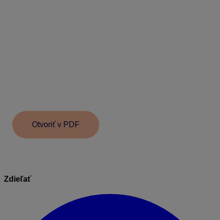
kartou,
na základe ktorej sa program pri prechode
zachová.
Ak je voľba vypnutá – skladové karty sa
prechodom neaktualizujú.
Pri zapnutej voľbe – skladové karty, ktoré boli
v predchádzajúcom roku zmenené (funkciami na
hromadné zmeny alebo cez Oprav), sa prechodom
aktualizujú. Za zmenu sa nepovažuje zmena
zostatku na skladovej karte. Pri prechode sa
aktualizácia dotkne aj kariet, ktoré sú v novom
roku uzamknuté.
Otvoriť v PDF
Zdieľať