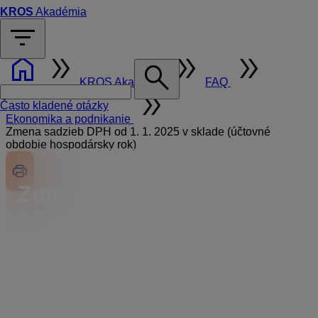
KROS
Akadémia
filter_list
home
double_arrow
double_arrow
double_arrow
search
KROS Akadémia
FAQ
double_arrow
Často kladené otázky
Ekonomika a podnikanie
Zmena sadzieb DPH od 1. 1. 2025 v sklade (účtovné
obdobie hospodársky rok)
Zmena sadzieb DPH od 1.
1. 2025 v sklade (účtovné
obdobie hospodársky
rok)
Fakturujete alebo predávate cez eKasu položky zo