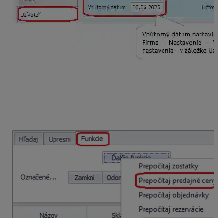
Ak v bunke
Vnútorný dátum
nastavíme dátum
s rokom
2025
po spustení funkcie
Prepočítaj predajné
ceny
cez menu Sklad – Skladové karty – záložka
Funkcie – tlačidlo Ďalšie funkcie…
prepočítajú sa na
kartách predajné ceny
sadzbami DPH platnými od 1.
1. 2025
.