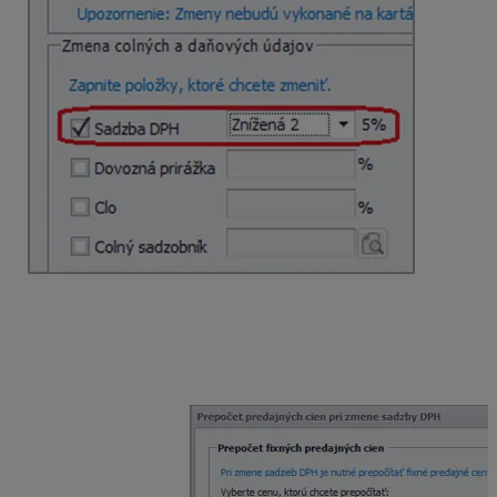
Po kliknutí na
Ok
na Hromadnú zmenu údajov na
kartách sa zobrazí oznam o počte zmenených položiek
a následne program ponúkne funkciu
Prepočet
predajných cien pri zmene sadzby DPH
.