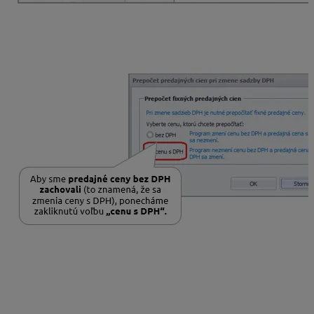
V ďalšom kroku zvolíme karty, ktorých sa má zmena
dotknúť (všetky, označené, zobrazené), a akým
spôsobom sa má fixná predajná cena prepočítať.
Ak potrebujeme na kartách ešte vidieť predajné ceny so
sadzbami DPH platnými do 31. 12. 2024, upravíme
Vnútorný dátum na rok 2024 a vykonáme prepočet
predajných cien podľa postupu vyššie.
Pri ručnom pridaní alebo oprave fixnej predajnej ceny