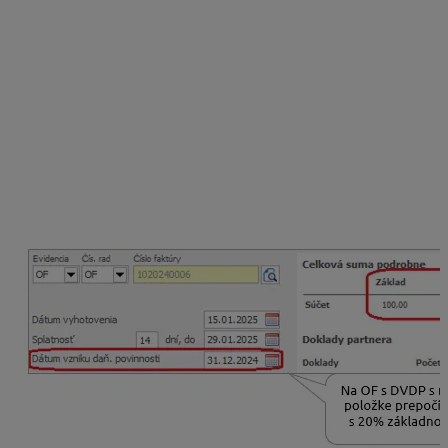
na skladovej karte (cez menu Sklad – Skladové karty –
Pridaj/Oprav – v záložke Predajné ceny) sa fixná cena
s DPH prepočíta vždy sadzbou platnou od 1. 1. 2025.
Aké sadzby použijeme vo fakturačných
dokladoch a skladových pohyboch?
Do dokladov fakturácie sa na skladovej karte
prenesie sadzba DPH podľa
dátumu vzniku
daňovej povinnosti (DVDP)
. Ak sa na doklade
DVDP nenachádza, sadzby sa prenesú podľa
dátumu vystavenia dokladu.