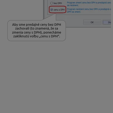
Ak chceme zatiaľ zmeniť len sadzbu DPH a prepočet
predajných cien odložiť, zvolíme „Storno“. Zmenené
sadzby sa na položkách uložia, avšak predajné ceny sa
podľa nových sadzieb neprepočítajú.
Opakovaný prechod a aktualizácia údajov na
kartách
V menu
Firma – Nastavenie – Všeobecné nastavenia
–
v záložke
Prechod/Import/Eshop
nájdeme
nastavenia, podľa ktorých program identifikuje karty
medzi starým a novým rokom (porovnávacie kritéria).
Nachádza sa tu aj voľba
Pri existencii karty na inom
sklade a pri prechode prepísať jej údaje pôvodnou