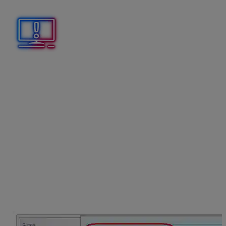
znížená sadzba DPH:
19%
Ak účtujeme v hospodárskom roku 2024/2025
,
upgradom OMEGY
na verziu 27.70
program
automaticky na skladových kartách nastaví sadzby dane
platné k poslednému dňu hospodárskeho roka, to
znamená, že prevedie sadzbu DPH
z 20% na 23% a z
10% na 19%
. Nové skladové karty budeme pridávať už
len s novými sadzbami DPH. V roku 2024
neodporúčame na karty pridávať novú sadzbu 5%.
Zmena predajných cien v databáze
s účtovným rokom 2024/2025
V databáze s hospodárskym účtovným rokom sa
program
pri prepočte predajných
cien
riadi
Vnútorným dátumom
.