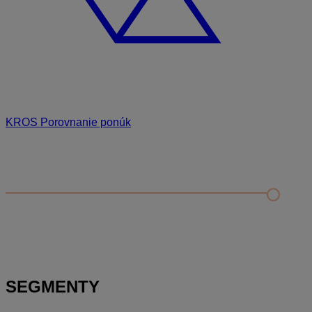
KROS Porovnanie ponúk
Odporúčané
FAQ
Príklad vytvorenia šanónu pre evidenciu mobilných telefónov
Nastavenie šanónov
Prihlasovanie e-mailom v programe Jednoduché účtovníctvo
ALFA plus
SEGMENTY