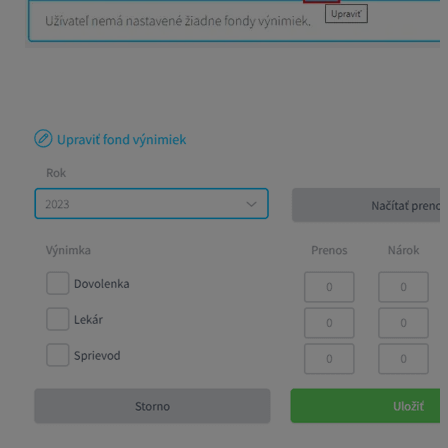
Vo fonde výnimiek môžete načítať prenos dovolenky z
minulých rokov, taktiež sem zadáte nárok na dovolenku.