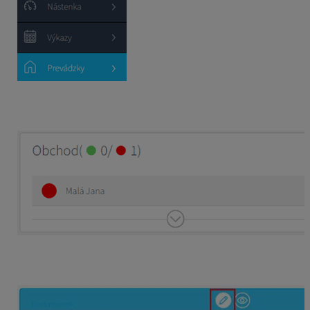
Kliknite na meno zamestnanca, čím sa dostanete do
detailu zamestnanca.
Prejdite myšou nad sekciu
Fond výnimiek
a kliknite na
symbol ceruzky. Tým otvoríte editáciu fondu výnimiek.