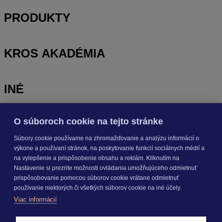
PRODUKTY
KROS AKADÉMIA
INÉ
O súboroch cookie na tejto stránke
Odoberajte
NOVINKY
Súbory cookie používame na zhromažďovanie a analýzu informácií o
výkone a používaní stránok, na poskytovanie funkcií sociálnych médií a
Prihlásiť sa
na vylepšenie a prispôsobenie obsahu a reklám. Kliknutím na
Nastavenie si prezrite možnosti ovládania umožňujúceho odmietnuť
prispôsobovanie pomocou súborov cookie vrátane odmietnuť
O nás
používanie niektorých či všetkých súborov cookie na iné účely.
Kariéra
Viac informácií
Pre média
Nastavenie cookies