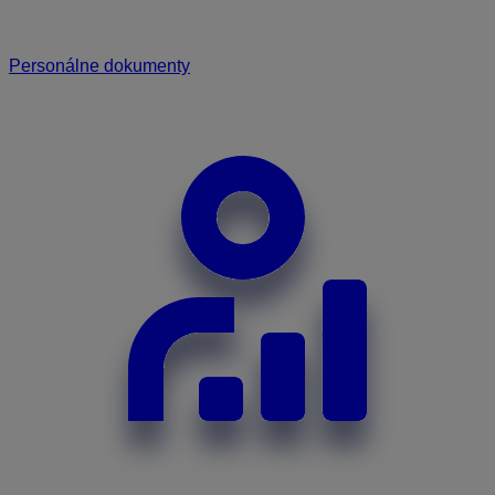
Personálne dokumenty