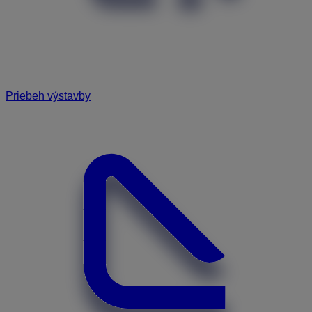
Priebeh výstavby