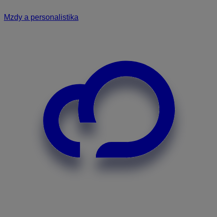
Mzdy a personalistika