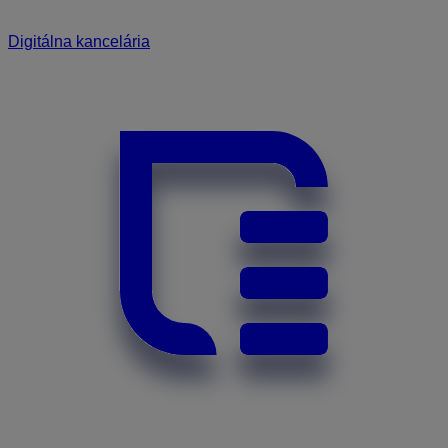
Digitálna kancelária