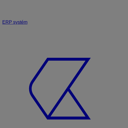
ERP systém