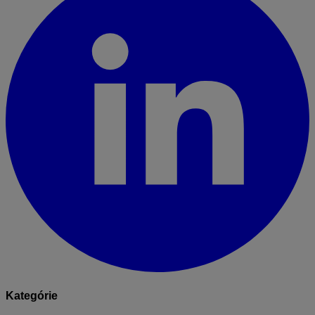
Kategórie