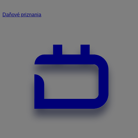
Daňové priznania