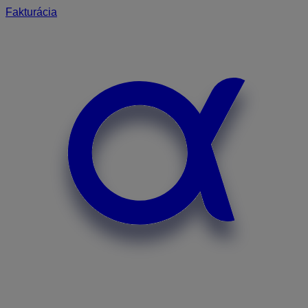
Fakturácia