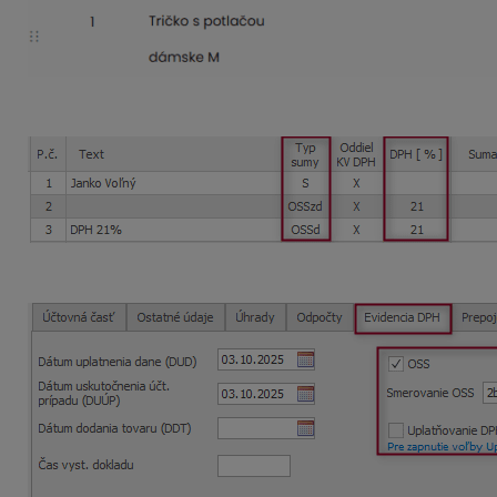
Po stiahnutí faktúry do OMEGY bude doklad rozúčtovaný 
V záložke
Evidencia DPH
si môžete, v prípade potreby, up