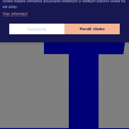
cookie vrátane odmietnuť používanie niektorých či všetkých súborov cookie na
iné účely.
Viac informácií
Nastavenia
Povoliť všetko