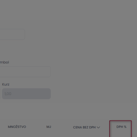
maticky
zapnuté OSS
. Dôležité je, aby bol štát na partnerovi
u.