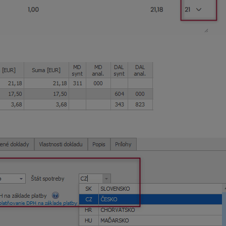
s použitou sadzbou DPH a typmi súm so smerovaním do Daňové
raviť
Smerovanie OSS
do príslušného oddielu.