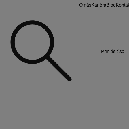
O nás
Kariéra
Blog
Konta
Prihlásiť sa
 zákazníkom v EÚ, ktorí nemajú pridelené IČ DPH?
ľbu
Osobitná úprava dane OSS.