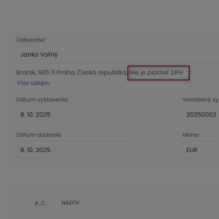
Pri vystavení faktúry pre odberateľa bez IČ DPH bude auto
našom prípade Česko).
Na položke zadajte hodnotu DPH, v ktorej vystavujete faktúr