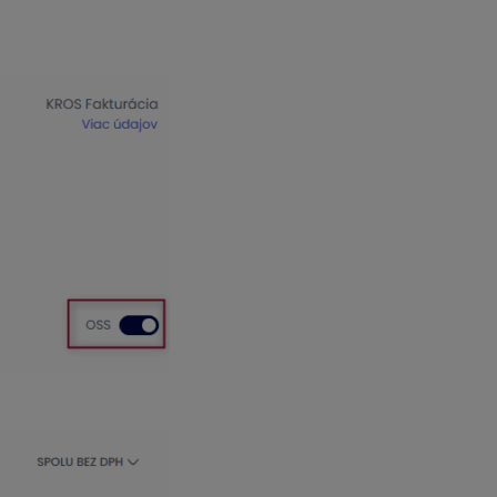
 v KROS Fakturácií zadaný rovnako ako v číselníku OMEGY (v