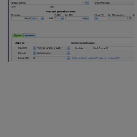
Na záložke
Texty
v časti
Záver
doplňte povinnú
slovnú informáciu
„Prenesenie daňovej
povinnosti“
a faktúru uložte.
Vo formulári evidencie DPH doplňte ďalšie údaje
cez možnosť Oprav
,
zakliknite voľbu
Dodanie tovaru, pri ktorom sa
uplatňuje prenos daňovej povinnosti na
príjemcu plnenia (§ 69 ods. 12, písm. f) až i)
a zobrazené upozornenie potvrďte,
v ďalšej časti vyplňte číselný kód tovaru, množstvo
tovaru a mernú jednotku,
vo formulári evidencie DPH je doplnený oddiel
KV
A2
, vyplnený formulár uložte.