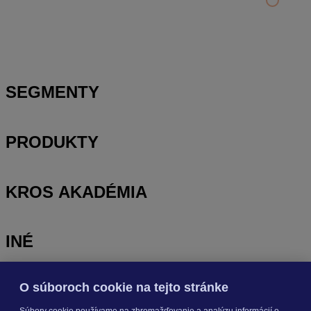
Nastavenie šanónov
Prihlasovanie e-mailom v programe Jednoduché účtovníctvo
ALFA plus
SEGMENTY
PRODUKTY
KROS AKADÉMIA
INÉ
O súboroch cookie na tejto stránke
Odoberajte
NOVINKY