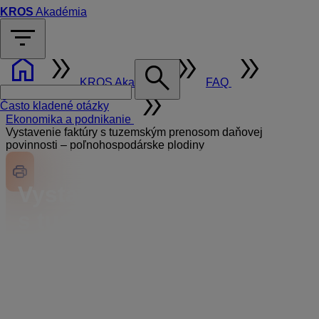
KROS
Akadémia
filter_list
home
double_arrow
double_arrow
double_arrow
search
KROS Akadémia
FAQ
double_arrow
Často kladené otázky
Ekonomika a podnikanie
Vystavenie faktúry s tuzemským prenosom daňovej
povinnosti – poľnohospodárske plodiny
Vystavenie faktúry
s tuzemským prenosom
daňovej povinnosti –
poľnohospodárske
plodiny