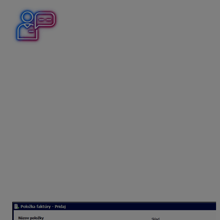
Mesačný platiteľ DPH vystavil faktúru tuzemskému
platiteľovi DPH za predaj pšenice. Fakturuje 500 kg
a cena za 1 kg je 1,50 eur.
Vystavenie faktúry
Cez Obchod – Faktúry pridajte novú faktúru
a vyplňte všetky potrebné údaje,
typ dokladuvyberte
Faktúra – Tuzemský prenos
daňovej povinnosti – § 69,
vyplňte predmet fakturácie,
na záložke Položky pridajte fakturovanú položku,
sadzba DPH je
0
%
a riadok DPH je
O
,
stĺpec PD vyberte Príjem za výroby a služby,
prípadne doplňte vlastné členenie.