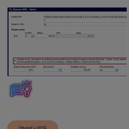
Druh tovaru
sa vypĺňa
iba
v prípade fakturovania
mobilných telefónov a integrovaných obvodov.
Otvoriť v PDF