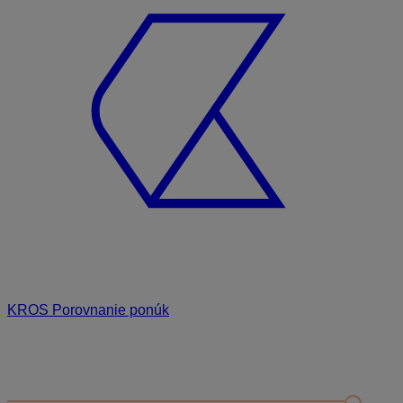
KROS Porovnanie ponúk
Odporúčané
FAQ
Príklad vytvorenia šanónu pre evidenciu mobilných telefónov