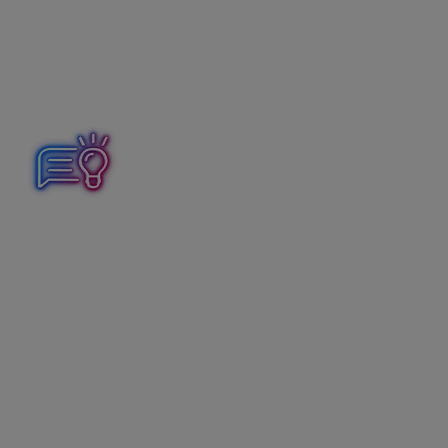
Účtovanie dokladov).
V prípade, že účtujeme sklad
spôsobom B,
voľbu na
zaúčtovanie pohybov skladu nezapíname. Program
uzatvorí len pohyby na sklade, ale interný doklad
generovať nebude.
Účtovanie skladu spôsobom A:
obstaranie zásob sa
účtuje na účet skladu a až úbytok sa účtuje do nákladov.
Účtovanie skladu spôsobom B:
obstaranie zásob sa
účtuje priamo do nákladov, a na konci roka sa podľa
výsledku inventúry preúčtuje stav zásob z nákladov na
účet skladu.
Odporúčania:
Uzávierku skladu je možné vykonávať podľa
potreby: denne, týždenne, mesačne, atď.
Odporúčame však vykonávať uzávierku skladu
aspoň raz za mesiac, napríklad ku poslednému