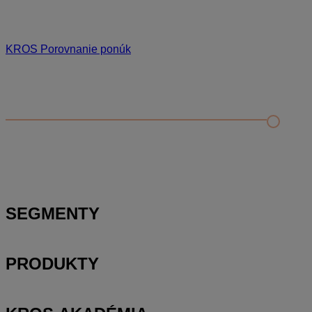
KROS Porovnanie ponúk
Odporúčané
FAQ
Príklad vytvorenia šanónu pre evidenciu mobilných telefónov
Nastavenie šanónov
Prihlasovanie e-mailom v programe Jednoduché účtovníctvo
ALFA plus
SEGMENTY
PRODUKTY