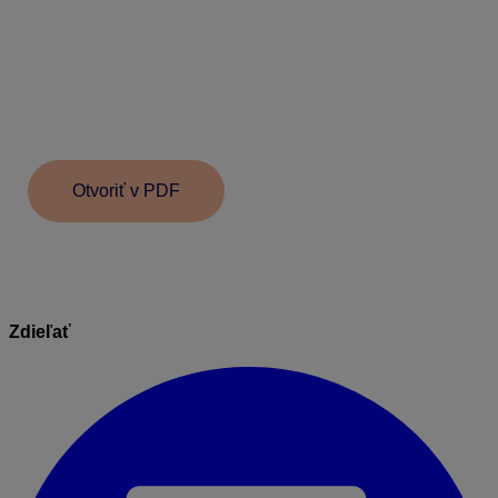
dňu príslušného mesiaca.
Vytvorenú uzávierku je možné v prípade potreby
kedykoľvek zrušiť. Uzávierka sa zo zoznamu
uzávierok neodstráni, dostane príznak fialového
štvorčeka. Zrušením uzávierky sa automaticky
vymaže aj interný doklad z Evidencie účtovných
dokladov so zaúčtovaním pohybov skladu.
Otvoriť v PDF
Zdieľať