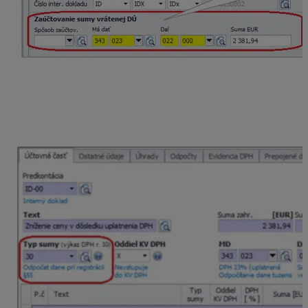
V internom doklade, ktorým sa pohyb zaúčtuje do
Evidencie účtovných dokladov,
opravíme typ sumy na
30
t. j. riadok 30 Daňového priznania k DPH a zároveň
v záložke Evidencia DPH zaklikneme voľbu Uplatniť
DPH.