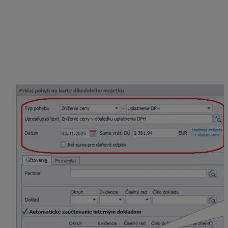
výdavkov minulých rokov.
Podnikateľ sa stal platiteľom DPH v januári 2025. Má
teda nárok na čiastočný odpočet DPH
zo zostatkovej ceny, ktorá je vo výške
14 291,64 eur
.
Osobný automobil bol zaradený do majetku v roku 2023
z toho dôvodu uplatní sadzbu DPH 20%. Odpočet DPH
je vo výške
2 381,94 eura
.