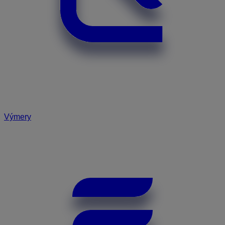
Výmery