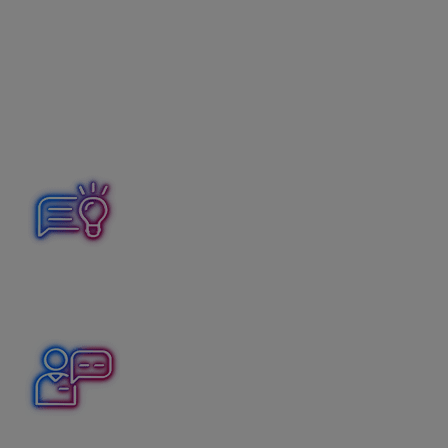
ktoré nadobudol alebo prijal v postavení zdaniteľnej
osoby pred dňom, kedy sa stal platiteľom DPH, alebo
ktoré nadobudne alebo prijme v postavení platiteľa
DPH, ak daňová povinnosť vznikla z poskytnutého
preddavku pred dňom, kedy sa stal platiteľom (§ 19 ods.
4 zákona o DPH), ak tieto prijaté plnenia, okrem zásob
neboli zahrnuté do daňových výdavkov v kalendárnych
rokoch predchádzajúcich kalendárnemu roku, v ktorom
sa stal platiteľom DPH.
Daň pri majetku, ktorý je odpisovaným majetkom,
platiteľ DPH zníži o pomernú časť dane zodpovedajúcu
odpisom.
Podnikateľ má v majetku jeden osobný automobil, ktorý