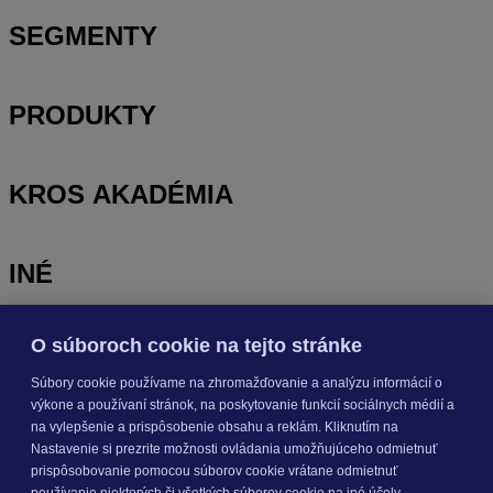
SEGMENTY
PRODUKTY
KROS AKADÉMIA
INÉ
O súboroch cookie na tejto stránke
Odoberajte
NOVINKY
Súbory cookie používame na zhromažďovanie a analýzu informácií o
výkone a používaní stránok, na poskytovanie funkcií sociálnych médií a
Prihlásiť sa
na vylepšenie a prispôsobenie obsahu a reklám. Kliknutím na
Nastavenie si prezrite možnosti ovládania umožňujúceho odmietnuť
prispôsobovanie pomocou súborov cookie vrátane odmietnuť
O nás