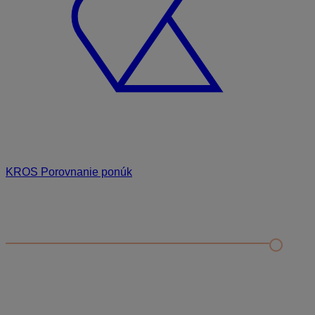
KROS Porovnanie ponúk
Odporúčané
FAQ
Príklad vytvorenia šanónu pre evidenciu mobilných telefónov
Nastavenie šanónov
Prihlasovanie e-mailom v programe Jednoduché účtovníctvo
ALFA plus