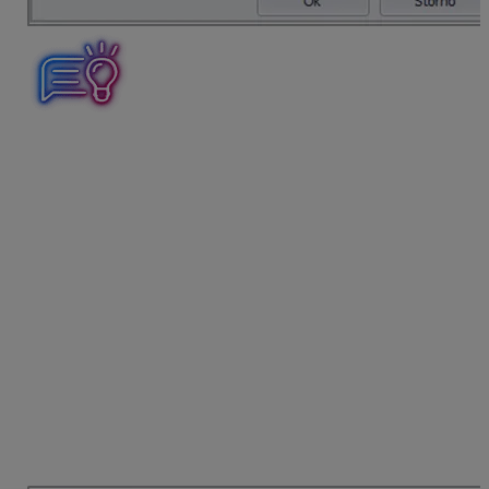
Ak máme na faktúre viackrát použitú tú istú položku,
môžeme
rovnaké položky zlúčiť,
a to pomocou
funkcie
Zlúčenie rovnakých položiek
. Funkcia sa
nachádza vo faktúre pod tlačidlom Špeciálne operácie.
Takto naplníme do faktúry položky z nami vybratých
dodacích listov alebo iných dokladov z Fakturácie.
Hotovú faktúru uložíme pomocou tlačidla OK. Vzhľadom
na to, že boli výdajky vytvorené už z dodacích listov,
nebude program OMEGA automaticky generovať
výdajku. Faktúru vytlačíme štandardným spôsobom cez
funkciu
Tlač.
Pre súhrnnú faktúru vytvorenú z dodacích
listov odporúčame tlačiť zostavu
Faktúra z dodacích
listov
. Aby sa položky súčtovali za dodacie listy, je
potrebné v menu
Nastavenie
zakliknúť
funkciu
Súčtovať položky podľa čísla dodacieho
listu