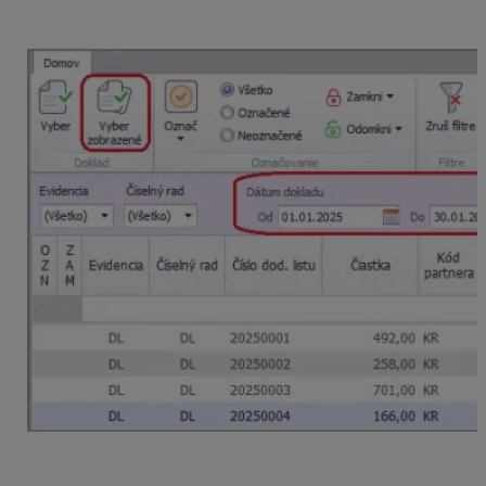
partnera a obdobia. Následne zvolíme funkciu
Vyber
zobrazené
.
Po zvolení tejto funkcie sa zobrazí nové okno, v ktorom
si nastavíme, či chceme preniesť
všetky položky