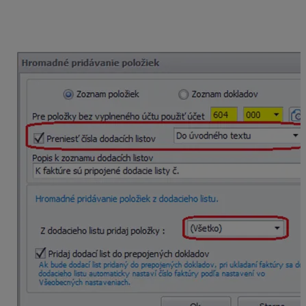
z dodacieho listu do faktúry
, prípadne či preniesť
aj
číslo dodacieho listu
. Zároveň si tu
nastavíme
výnosový účet.