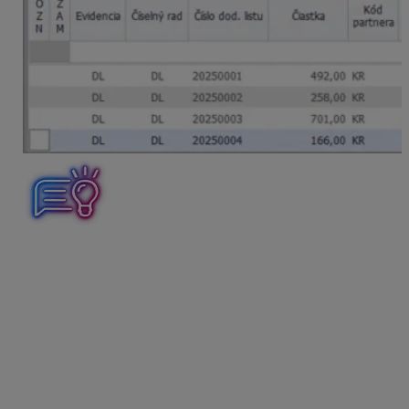
Automatické generovanie výdajky zo skladu zapneme v
menu
Firma – Nastavenia – Všeobecné nastavenia –
Fakturácia – Automatické generovanie výdajky
, tým
že zaklikneme funkciu
Automaticky
zapísať
alebo
Zapísať s otázkou
.
Ak máme nastavené automatické generovanie výdajok
zo skladu, tak sa nás program OMEGA pri ukladaní
dokladu spýta, či chceme
vytvoriť výdajku zo
všetkých položiek
a zároveň, či má
pridať výdajku do