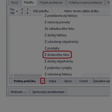
Program OMEGA nás presunie do zoznamu dodacích
listov. V tomto kroku si vyfiltrujeme dodacie listy podľa