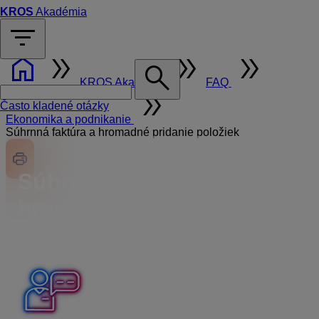
KROS
Akadémia
filter_list
home
double_arrow
double_arrow
double_arrow
search
KROS Akadémia
FAQ
double_arrow
Často kladené otázky
Ekonomika a podnikanie
Súhrnná faktúra a hromadné pridanie položiek
Súhrnná faktúra a
hromadné pridanie
položiek