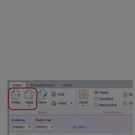
Firma ABC, s. r. o. vystavuje počas mesiaca október
dodacie listy, z ktorých automaticky program OMEGA
generuje výdajky zo skladu. Na konci mesiaca firma
vystavuje súhrnnú faktúru, ktorá obsahuje všetky
položky z dodacích listov.
Dodacie listy vystavujeme v menu
Fakturácia –
Dodacie listy
. Pomocou tlačidla
Pridaj
vytvoríme nový
dodací list, ktorý naplníme skladovými kartami alebo
službami. Nový dodací list môžeme vytvoriť aj pomocou
tlačidla
Kópia,
napríklad
Kópia z cenovej ponuky
.
V takomto prípade sa nám vytvorí dodací list automatiky
z pôvodného dokladu.