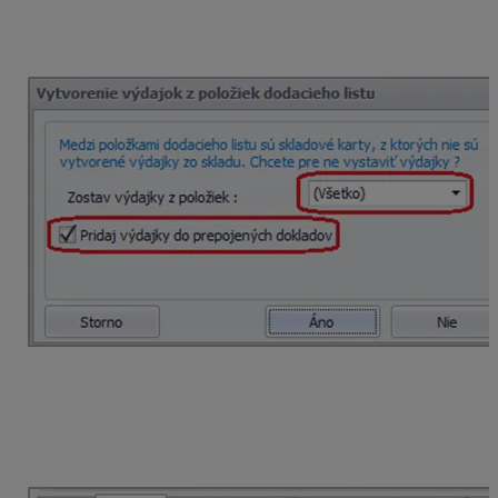
prepojených dokladov
. Ak zvolíme možnosť
Áno
,
vytvorí sa výdajka. V prípade, ak potvrdíme voľbu
Nie
,
výdajku je potrebné vytvoriť ručne.
Súhrnnú faktúru vystavíme v menu
Fakturácia –
Odoslané faktúry
. Pomocou tlačidla
Pridaj
vytvoríme
novú faktúru, ktorú naplníme položkami z vybraných
dodacích listov. Položky do faktúry pridáme pomocou
šípky, kde vyberieme možnosť
z dodacieho listu.