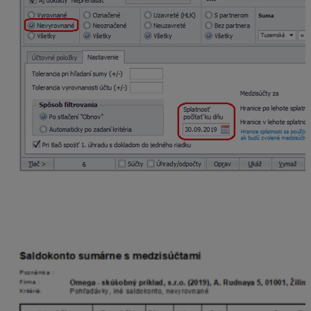
Následne v tlači vyberieme zostavu
Saldokonto
sumárne s medzisúčtami
.