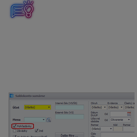
Na začiatok odporúčame použiť tlačidlo
Vyčisti
, ktoré
zruší všetky predtým navolené filtre.
V ďalšom kroku vyberieme len
Pohľadávky
a
len
Nevyrovnané doklady
.
V záložke
Nastavenia
doplníme dátum, ku ktorému
chceme počítať splatnosť pohľadávok. Aby sme videli
doklady roztriedené podľa lehoty splatnosti,
v časti
Medzisúčty za
vyberieme možnosť
Obdobia
splatnosti
a doplníme hranice po lehote splatnosti.