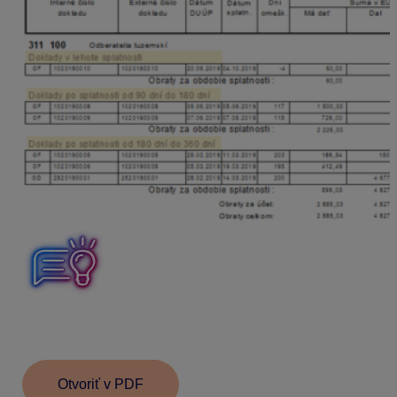
Rovnakým spôsobom si môžeme vytlačiť aj prehľad
záväzkov po obdobiach splatnosti.
Otvoriť v PDF