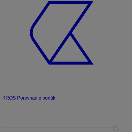
KROS Porovnanie ponúk
Odporúčané
FAQ
Príklad vytvorenia šanónu pre evidenciu mobilných telefónov
Nastavenie šanónov