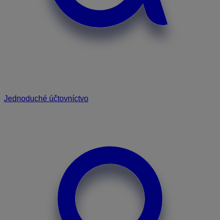
Jednoduché účtovníctvo