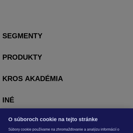
Prihlasovanie e-mailom v programe Jednoduché účtovníctvo
ALFA plus
SEGMENTY
PRODUKTY
KROS AKADÉMIA
INÉ
O súboroch cookie na tejto stránke
Odoberajte
NOVINKY
Súbory cookie používame na zhromažďovanie a analýzu informácií o