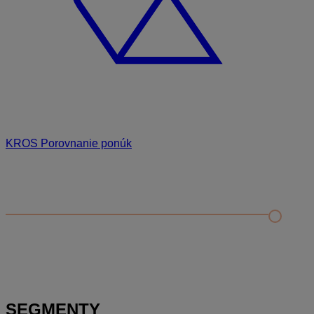
KROS Porovnanie ponúk
Odporúčané
FAQ
Príklad vytvorenia šanónu pre evidenciu mobilných telefónov
Nastavenie šanónov
Prihlasovanie e-mailom v programe Jednoduché účtovníctvo
ALFA plus
SEGMENTY