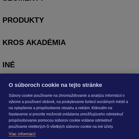
PRODUKTY
KROS AKADÉMIA
INÉ
O súboroch cookie na tejto stránke
Odoberajte
NOVINKY
Súbory cookie používame na zhromažďovanie a analýzu informácií o
výkone a používaní stránok, na poskytovanie funkcií sociálnych médií a
Prihlásiť sa
na vylepšenie a prispôsobenie obsahu a reklám. Kliknutím na
Nastavenie si prezrite možnosti ovládania umožňujúceho odmietnuť
prispôsobovanie pomocou súborov cookie vrátane odmietnuť
O nás
používanie niektorých či všetkých súborov cookie na iné účely.
Kariéra
Viac informácií
Pre média