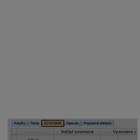
Vystavenie vyúčtovacej faktúry
Na ďalší mesiac vystavíte odberateľovi
vyúčtovaciu
faktúru
, kde bude odpočítaný zaplatený preddavok:
Novú faktúru vytvorte cez Obchod – Faktúry,
vyplňte partnera, dátumy a typ dokladu je Faktúra
– Tuzemsko,
pridajte položky a to kliknutím na šípku na tlačidle
Pridaj a zvoľte
Položky z preddavkovej faktúry
.
Zobrazenú otázku Chcete tento doklad aj pridať
medzi prepojené doklady? potvrďte Áno. Položky
z preddavkovej faktúry budú doplnené do faktúry,
tlačidlom Pridaj doplňte ďalšie položky,
na záložke
Vyrovnanie
pridajte úhradu z
preddavkovej faktúry kliknutím Pridaj,
vyplňte dátum, typ vyrovnania vyberte
Preddavok
a v poli Doklad vyrovnania vyberte vystavenú
preddavkovú faktúru.
vyplnený formulár aj celú faktúru uložte.