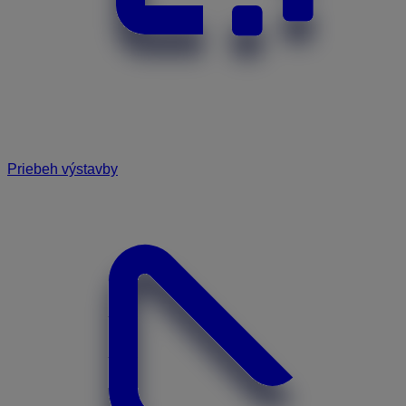
Priebeh výstavby