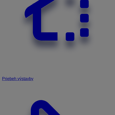
Priebeh výstavby