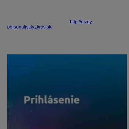
dokumenty je potrebná registrácia cez program Mzdy a
personalistika OLYMP. Ak ste sa už v minulosti
registrovali do aplikácie MyJob ako správca, stačí sa
prihlásiť rovnakými prihlasovacími údajmi do aplikácie
KROS Personálne dokumenty
http://mzdy-
personalistika.kros.sk/
.
Zadáte e-mail a heslo rovnaké ako do MyJobu
a prihlásite sa priamo do aplikácie KROS Personálne
dokumenty.