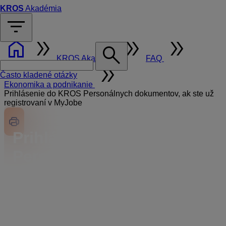
KROS
Akadémia
filter_list
home
double_arrow
double_arrow
double_arrow
search
KROS Akadémia
FAQ
double_arrow
Často kladené otázky
Ekonomika a podnikanie
Prihlásenie do KROS Personálnych dokumentov, ak ste už
registrovaní v MyJobe
Prihlásenie do KROS
Personálnych
dokumentov, ak ste už
registrovaní v MyJobe
Pre prihlásenie sa do aplikácie KROS Personálne