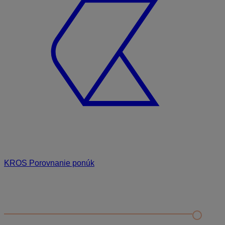
KROS Porovnanie ponúk
Odporúčané
FAQ
Príklad vytvorenia šanónu pre evidenciu mobilných telefónov
Nastavenie šanónov
Prihlasovanie e-mailom v programe Jednoduché účtovníctvo