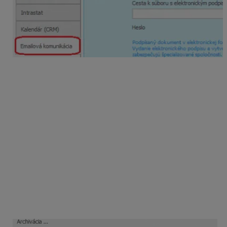
Cloud a systém e-kasa
Pokiaľ predávate cez online registračnú pokladnicu
môžete ju využívať aj vtedy, ak máte program OMEGA
v Cloude. Podporujeme fiskálne moduly EFOX FISCAL
PRINTER, VAROS FT 4000B a FISCAL PRO T6.
Vytváranie archívov v Cloude
Archív vytvárate v programe štandardne cez
menu
Firma – Archivuj
. Potom je potrebné už len
správne nastaviť cestu do svojho PC, kam sa má archív
uložiť pomocou voľby Nastaviť ručne a Zmeniť.
Odporúčame archívy ukladať k vám do počítača,
nakoľko v Cloude máte obmedzený priestor na 2 GB.