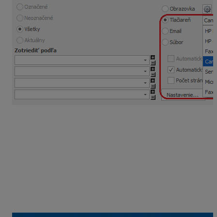
Cloud a e-maily
V Cloude prebieha e-mailová komunikácia pomocou
aplikácie
Mozila Thunderbird
, ktorú si môžete prepojiť
svojím
poštovým klientom.
V programe OMEGA odporúčame v menu
Firma –
Nastavenie – Všeobecné nastavenie
– záložka
E-
mailová komunikácia
mať nastaveného poštového
klienta –
zistiť automaticky
.