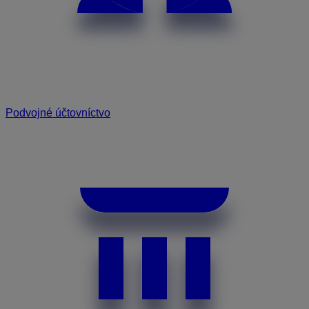
Podvojné účtovníctvo