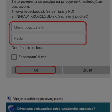
Z bezpečnostných dôvodov sa môže zobraziť hláška,
ktorú potvrdíte Pripojiť: