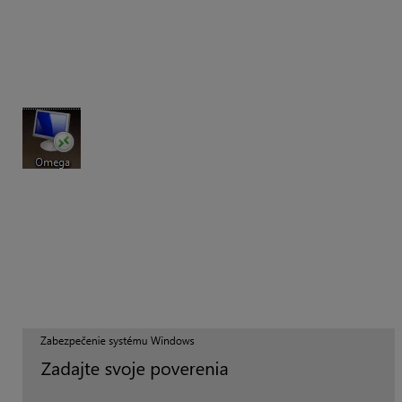
Po objednaní služby vám príde e-mail, ktorý
obsahuje
návod na pripojenie do Cloudu, meno
užívateľa
a
heslo užívateľa.
Súčasťou e-mailu je ikona
RDP
(Remote Desktop)
pre prihlásenie na Cloud. Ikona vyzerá
nasledovne:
Vzdialená pracovná plocha je podporená v operačnom
systéme Windows 10 Pro.
Túto ikonu si uložíte do svojho počítača, napríklad
na pracovnú plochu. Dvojklikom spustíte
prihlásenie, kde zadáte
meno
používateľa
a
heslo
, ktoré vám bolo zaslané na
e-mail.