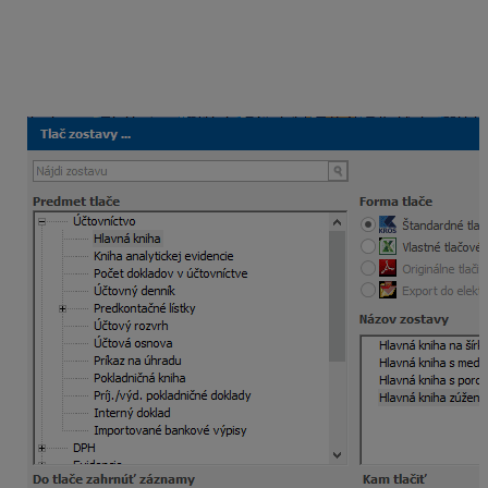
Cloud a tlač dokladov
Ikona RDP je prednastavená tak, že pri tlači funguje
vaša lokálna tlačiareň. Pri tlači dokladov sa automaticky
zobrazí v ponuke vaša lokálna tlačiareň.