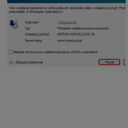
4. Po zadaní údajov sa dostanete na Cloud na svoju
pracovnú plochu. Každý užívateľ má samostatnú
pracovnú plochu, na ktorej sú základné ikony, ako
napríklad:
Kôš, Adobe reader,
webový
prehliadač
Firefox,
ikona
Omegy, Tento
počítač,
priečinok
Omega data, Mozila
Thunderbird
(slúži na e-mailovú komunikáciu).
5. Na cloud serveri máte
vyhradený priestor 2 GB
.
Odporúčame preto robiť napríklad archív na disk vo
vašom počítači. Z Cloudu môžete svoje dokumenty,