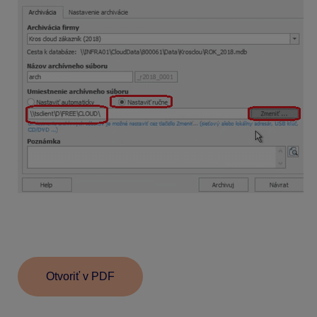
Obnova dát z archívu
prebieha štandardne cez
menu
Firma – Obnov dáta z archívu
a vyberiete si
miesto vo vašom počítači, kde je uložený archív.
Otvoriť v PDF