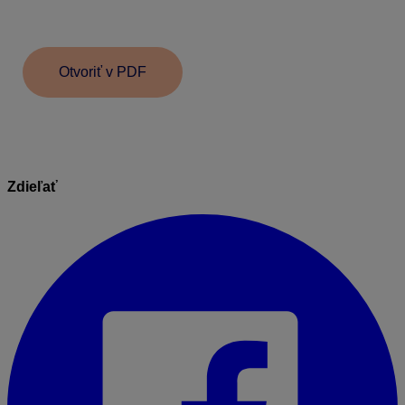
Ak máme na colnej deklarácii uvedenú 5 % sadzbu
DPH, doklad bude vstupovať do riadkov
18a
a
22a
.
Otvoriť v PDF
Zdieľať