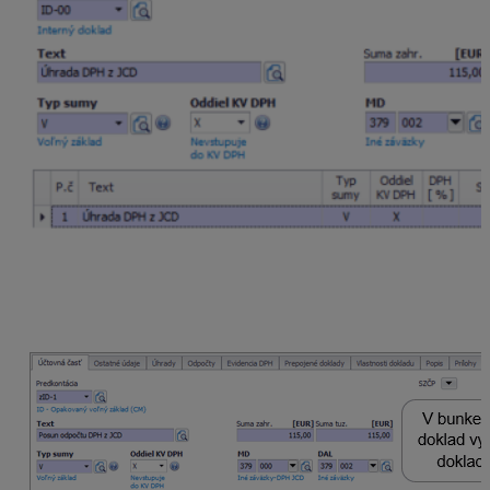
Posunutie odpočtu JCD
Na uplatnenie DPH použijeme interný doklad, ktorý
zaevidujeme do mesiaca september.