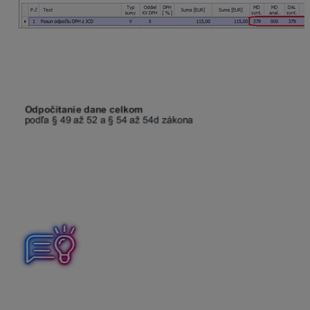
V mesiaci september:
DP DPH:
odpočet dane bude v riadkoch
19
a
23.
KV DPH:
doklad sa vo výkaze neuvádza.
V prípade, že máme na colnej deklarácii uvedenú 19 %
sadzbu DPH, doklad bude uvedený v riadkoch
18
a
22
.