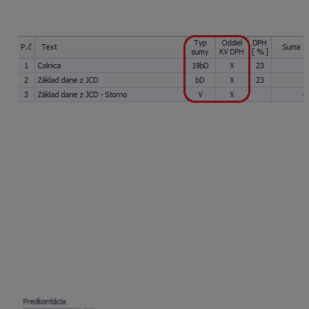
CD – colná deklarácia použitím automatického
účtovania
30 CD – Nový doklad
.
DPH z colného dokladu sa zobrazí v DP DPH až
v zdaňovacom období, kedy sa doklad uhradí, v našom
príklade v mesiaci august. Nakoľko odpočet DPH
chceme posunúť až na september, zaevidujeme
samostatný doklad s úhradou JCD a samostatný doklad
na uplatnenie posunutého odpočtu DPH.
Úhradu JCD
zaevidujeme v okruhu bankových výpisov
s dátumom 11. 8. 2025 bez napárovania na colný
doklad, bunka Uhradiť doklad zostane prázdna. Na
účtovanie použijeme iný účet ako v prípade zaúčtovania
CD, napr. účet 379.002, ktorý bude v účtovom rozvrhu
nastavený ako
nesaldokontný
.