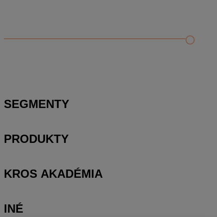
Odporúčané
FAQ
Príklad vytvorenia šanónu pre evidenciu mobilných telefónov
Nastavenie šanónov
Prihlasovanie e-mailom v programe Jednoduché účtovníctvo
ALFA plus
SEGMENTY
PRODUKTY
KROS AKADÉMIA
INÉ