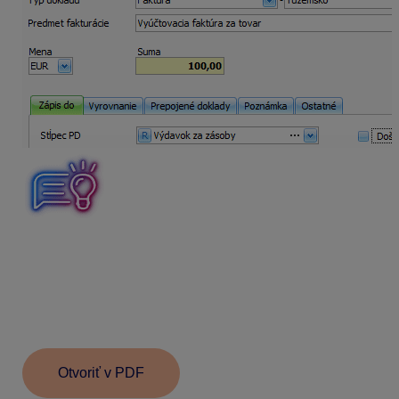
V prípade, že
vyúčtovacia faktúra je vystavená na
rovnakú sumu
, ako faktúra k prijatej platbe, ktorú už
máte zaevidovanú v záväzkoch o tejto faktúre už
neúčtujete. Vyúčtovacia faktúra, ktorá je vystavená na
nulu, slúži ako doklad o celkovom dodaní tovaru a len ju
priložte k faktúre k prijatej platbe.
Otvoriť v PDF