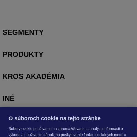
ALFA plus
SEGMENTY
PRODUKTY
KROS AKADÉMIA
INÉ
O súboroch cookie na tejto stránke
Odoberajte
NOVINKY
Súbory cookie používame na zhromažďovanie a analýzu informácií o
výkone a používaní stránok, na poskytovanie funkcií sociálnych médií a
Prihlásiť sa