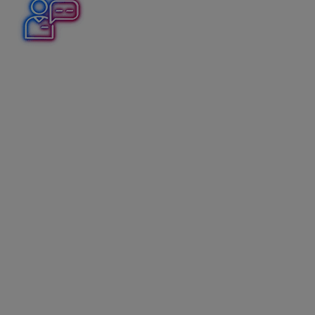
Daňovníkovi – neplatiteľovi DPH bola doručená
preddavková faktúra v sume 450 eur. Preddavkovú
faktúru uhradil a na túto sumu mu dodávateľ, ktorý je
platiteľ DPH, vystavil a zaslal faktúru o prijatí platby.
Nasledujúci mesiac bol doručený tovar spolu s
vyúčtovacou faktúrou v sume 550 eur.
Zaevidovanie preddavkovej
faktúry v evidencii záväzkov
Tlačidlom Pridaj vytvorte nový záväzok,
vyplňte partnera, dátumy a typ dokladu
vyberte
Preddavková faktúra
,
doplňte sumu a stĺpec PD vyberte Výdavok za
zásoby prípadne vyplňte Členenie,
vyplnený záväzok uložte.
Úhradu zaúčtujte v peňažnom denníku cez
Banka –
výdavok
.