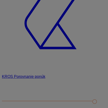
KROS Porovnanie ponúk
Odporúčané
FAQ
Príklad vytvorenia šanónu pre evidenciu mobilných telefónov
Nastavenie šanónov
Prihlasovanie e-mailom v programe Jednoduché účtovníctvo