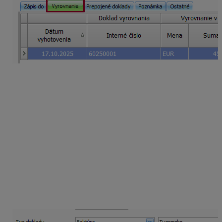
Zaevidovanie došlej vyúčtovacej
faktúry
V záväzkoch zaevidujte faktúru len
na zvyšnú
sumu
100 eur
, keďže časť tejto sumy už bola vysporiadaná a
zaúčtovaná faktúrou k prijatej platbe.
Tlačidlom Pridaj vytvorte nový záväzok,
vyplňte partnera, dátumy a typ dokladu
vyberte
Faktúra
,
doplňte sumu a stĺpec PD vyberte Výdavok za
zásoby prípadne vyplňte Členenie,
vyplnený záväzok uložte.