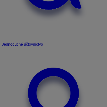
Jednoduché účtovníctvo