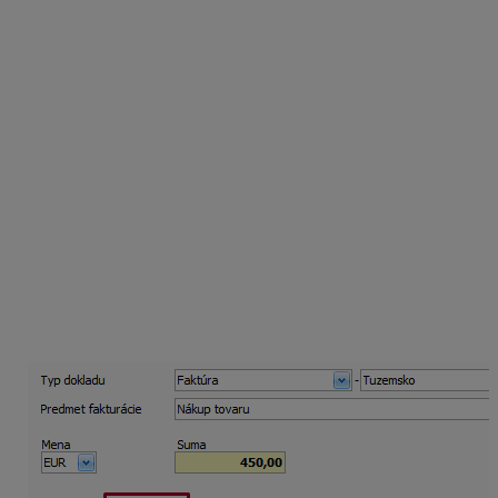
Zaevidovanie došlej faktúry k
prijatej platbe
Tlačidlom Pridaj vytvorte nový záväzok,
vyplňte partnera, dátumy a typ dokladu
vyberte
Faktúra
,
doplňte sumu a stĺpec PD vyberte Výdavok za
zásoby prípadne vyplňte Členenie.
Keďže faktúra už bola uhradená, v
záložke
Vyrovnanie
pridajte úhradu ručne:
Vyplňte dátum úhrady a typ vyrovnania vyberte
Preddavok,
po doplnení úhrady záväzok uložte.