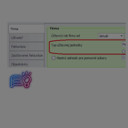
Skontrolovať
typ účtovnej jednotky
– jej
veľkostné zatriedenie cez menu Firma –
Nastavenie – Všeobecné nastavenia.
Na základe zmeny nastavenia veľkostnej skupiny
program
automaticky zmení
smerovania účtov
v účtovom rozvrhu na štandardné smerovanie platné pre
výkazy zvolenej ÚJ. Aktualizuje sa štruktúra pre
Poznámky k ÚZ a uložené hodnoty budú vymazané. Na
otázku, či chceme zvoliť vybranú ÚJ, odpovedáme