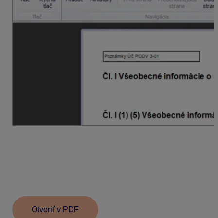
Posledným krokom je
načítanie poznámok na
stránke Finančného riaditeľstva SR.
Po
prihlásení sa na stránke FS SR je možné
poznámky priložiť ako prílohu k načítanej Účtovnej
závierke. V ľavej časti zvolíme
Prílohy
–
Správa
príloh
a následne
Pridať novú prílohu z disku.
Otvoriť v PDF