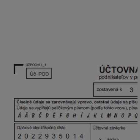
textové polia.
Po vyplnení sú všetky položky označené buď ako
dokončená položka (zelený príznak) alebo účtovná
jednotka nemá náplň pre danú položku (červená
položka).
Tlač poznámok
– Poznámky sú súčasťou výkazu
Účtovná závierka, preto majú spoločnú úvodnú
stranu s týmto výkazom.