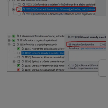
Vyplnenie Poznámok k účtovnej závierke
cez
menu Prehľady – Poznámky k účtovnej závierke.
Formulár je rozdelený do dvoch častí:
ľavú časť
tvorí stromová štruktúra jednotlivých
položiek, z ktorých sa poznámky skladajú,
pravú časť
tvoria už konkrétne údaje pre
naplnenie položky poznámok – tabuľky alebo