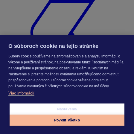
O súboroch cookie na tejto stránke
Súbory cookie používame na zhromažďovanie a analýzu informácií o
výkone a používaní stránok, na poskytovanie funkcií sociálnych médií a
na vylepšenie a prispôsobenie obsahu a reklám. Kliknutím na
Nastavenie si prezrite možnosti ovládania umožňujúceho odmietnuť
prispôsobovanie pomocou súborov cookie vrátane odmietnuť
používanie niektorých či všetkých súborov cookie na iné účely.
Viac informácií
KROS Porovnanie ponúk
Nastavenia
Odporúčané
FAQ
Povoliť všetko
Príklad vytvorenia šanónu pre evidenciu mobilných telefónov
Appky
Prihlásiť sa
Menu
Nastavenie šanónov