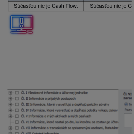
V decembri 2025 došlo k úprave opatrenia Ministerstva
financií Slovenskej republiky č. MF/23377/2014-74,
ktorým sa ustanovujú podrobnosti o individuálnej
účtovnej závierke a rozsahu údajov určených z
individuálnej účtovnej závierky na zverejnenie
pre
veľké účtovné jednotky
. V súvislosti s tým veľké ÚJ
neuvádzajú
v poznámkach k ÚZ zostavených po 31.
12. 2025 (t. j. za rok 2025) informácie v čl. VIII ods. (2).