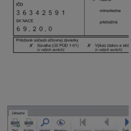
Ostatné strany sa podávajú samostatne v elektronickej
podobe vo formáte PDF ako príloha k Účtovnej
závierke. Poznámky
si zobrazíme cez menu
Prehľady –
Poznámky k účtovnej závierke.
Vyplnené poznámky
vyexportujeme pomocou tlačidla
Tlač
priamo
v zobrazenom formulári. Následne je potrebné uložiť ich
pomocou tlačidla
Export
, kde vyberieme možnosť PDF
súbor.