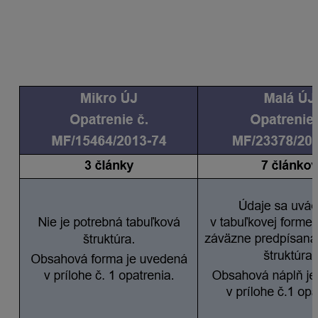
kladne. Zmena v nastaveniach
sa prejaví po
opätovnom otvorení databázy
.
Poznámky majú rozdielnu štruktúru v závislosti od toho,
do akej veľkostnej skupiny je účtovná jednotka
zaradená: