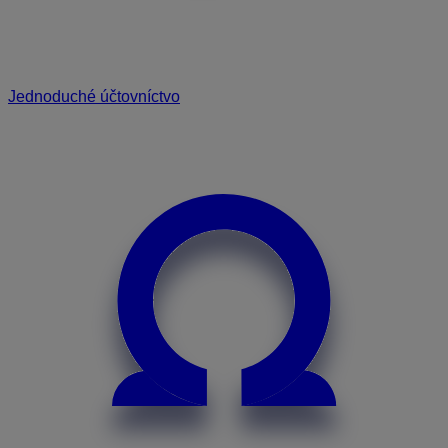
Jednoduché účtovníctvo