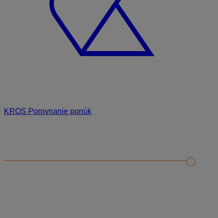
KROS Porovnanie ponúk
Odporúčané
FAQ
Príklad vytvorenia šanónu pre evidenciu mobilných telefónov
Nastavenie šanónov
Prihlasovanie e-mailom v programe Jednoduché účtovníctvo
ALFA plus