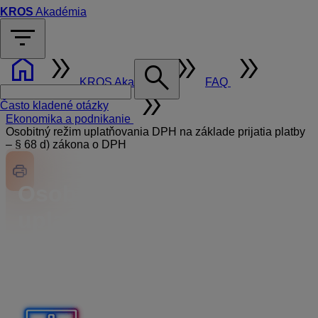
KROS
Akadémia
filter_list
home
double_arrow
double_arrow
double_arrow
search
KROS Akadémia
FAQ
double_arrow
Často kladené otázky
Ekonomika a podnikanie
Osobitný režim uplatňovania DPH na základe prijatia platby
– § 68 d) zákona o DPH
Osobitný režim
uplatňovania DPH na
základe prijatia platby – §
68 d) zákona o DPH