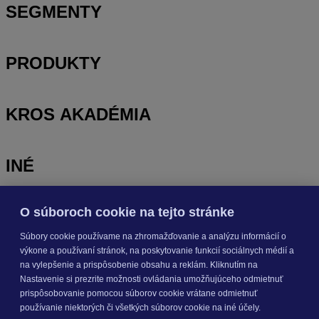
SEGMENTY
PRODUKTY
KROS AKADÉMIA
INÉ
O súboroch cookie na tejto stránke
Odoberajte
NOVINKY
Súbory cookie používame na zhromažďovanie a analýzu informácií o
výkone a používaní stránok, na poskytovanie funkcií sociálnych médií a
Prihlásiť sa
na vylepšenie a prispôsobenie obsahu a reklám. Kliknutím na
Nastavenie si prezrite možnosti ovládania umožňujúceho odmietnuť
prispôsobovanie pomocou súborov cookie vrátane odmietnuť
O nás
používanie niektorých či všetkých súborov cookie na iné účely.
Kariéra