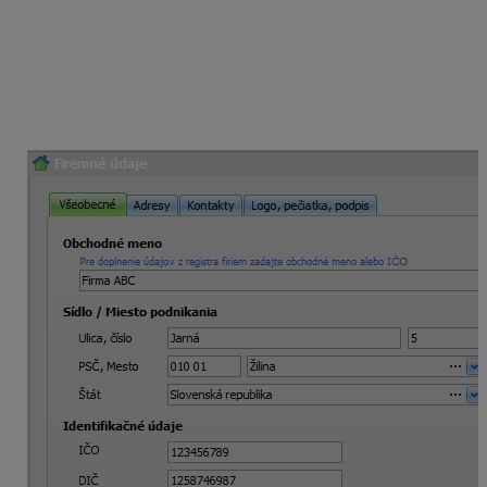
nahlásenie začatia dobrovoľnej úpravy na
Finančné riaditeľstvo SR.
Ak daňovník spĺňa vyššie uvedené podmienky, v Alfe
plus túto možnosť nastaví cez
Firma – Nastavenia –
Firemné údaje
. V zobrazenom formulári zakliknite
Uplatňovanie DPH na základe platby.