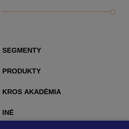
Príklad vytvorenia šanónu pre evidenciu mobilných telefónov
Nastavenie šanónov
Prihlasovanie e-mailom v programe Jednoduché účtovníctvo
ALFA plus
SEGMENTY
PRODUKTY
KROS AKADÉMIA
INÉ