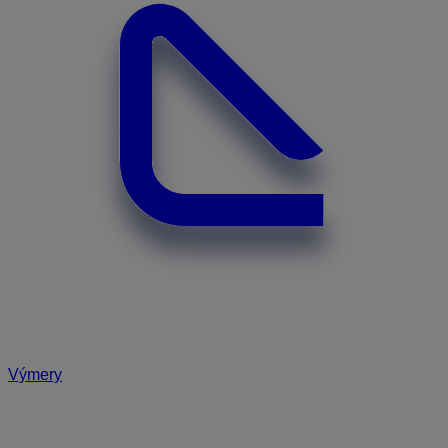
Výmery