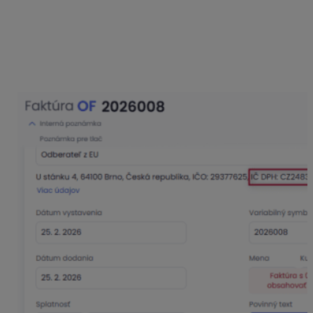
prefixom ako SK):
Upozorní vás na
povinný text
– po kliknutí do
bunky ponúkne text
Prenesenie daňovej
povinnosti
.
Automaticky nastaví pri pridaní položiek
nulovú
sadzbu DPH
.