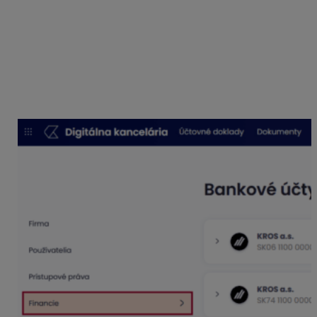
Prepojenie s bankou cez prémium API je
aktívne vždy
180 dní
od jeho vytvorenia. Po tomto období je
potrebné prepojenie obnoviť povolením prístupu k
bankovému účtu a predĺžiť na nové polročné obdobie.
V KROS Digitálnej kancelárii prepojenie obnovíte v
časti
Nastavenia
–
Financie
cez možnosť
Obnoviť
prepojenie
.