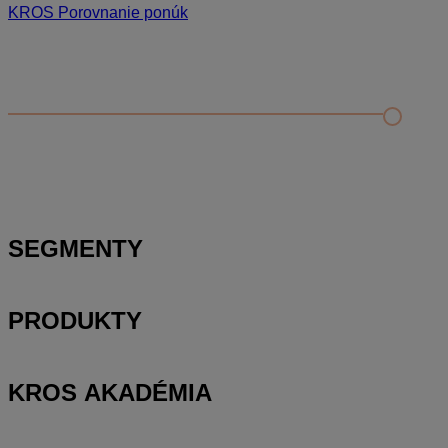
KROS Porovnanie ponúk
Odporúčané
FAQ
Príklad vytvorenia šanónu pre evidenciu mobilných telefónov
Nastavenie šanónov
Prihlasovanie e-mailom v programe Jednoduché účtovníctvo
ALFA plus
SEGMENTY
PRODUKTY
KROS AKADÉMIA