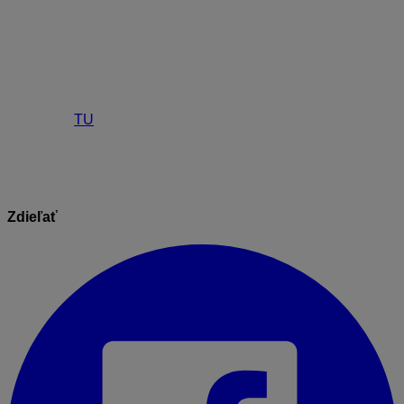
Ak máte prepojených viacero bankových účtov, počas
obnovy prepojenia v prostredí Open API je potrebné pri
každom účte zvoliť možnosť
Predĺžiť
. Dátum platnosti
prepojenia musí byť pri každom prepájanom účte
zhodný.
Podrobnejšie informácie k vytvoreniu prepojenia
nájdete
TU
.
Zdieľať