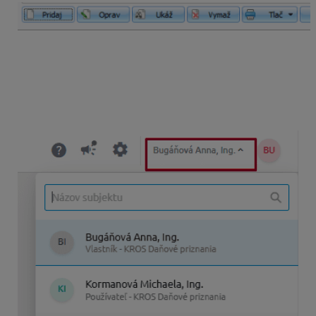
Do aplikácie sa prihlásite rovnakým e-mailom akým ste
vytvorili prepojenie z programu ALFA plus.
V aplikácii vpravo hore kliknete na meno a priezvisko a
vyberiete konkrétnu firmu, ktorej vymazané priznanie
potrebujete obnoviť.