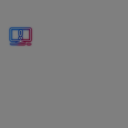
programe ALFA plus,
nie je potrebné vymazávať
.
Aktualizáciu daňového priznania vykonajte
prostredníctvom voľby
Oprav
. Vo vytvorenom daňovom
priznaní sa dotiahnu aktuálne údaje z účtovníctva.
Ak daňové priznanie v programe ALFA plus
vymažete, pre jeho opätovné zobrazenie je potrebné
obnoviť ho v aplikácii KROS Daňové priznania.
Obnova vymazaného daňového
priznania v aplikácií KROS daňové
priznania
V ALFE plus
cez Firma – Daňové priznania, výkazy a
závierka – Daňové priznanie DPFO A/B alebo DPMV
sa cez voľbu
KROS Daňové priznania
prihlásite do
aplikácie.