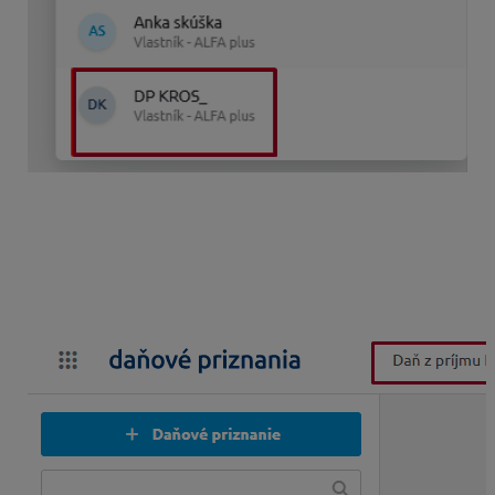
V hornej časti sa nastavíte na príslušnú záložku buď
Daň z príjmu FO (ak obnovujete daňové priznania
DPFO typ B), alebo Daň z motorových vozidiel (ak
obnovujete DPMV). Kliknete na
Filter
a zakliknete voľbu
Zobraziť vymazané daňové priznania
. Filter aktivujete
cez
Použiť
.