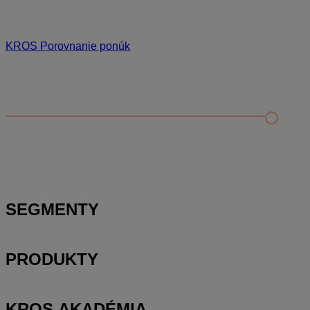
KROS Porovnanie ponúk
Odporúčané
FAQ
Príklad vytvorenia šanónu pre evidenciu mobilných telefónov
Nastavenie šanónov
Prihlasovanie e-mailom v programe Jednoduché účtovníctvo
ALFA plus
SEGMENTY
PRODUKTY
KROS AKADÉMIA