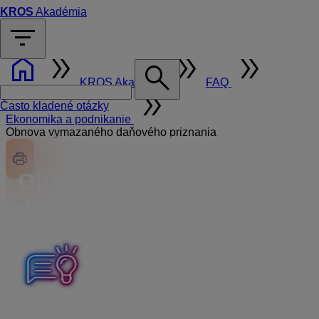
KROS
Akadémia
filter_list
home
double_arrow
double_arrow
double_arrow
search
KROS Akadémia
FAQ
double_arrow
Často kladené otázky
Ekonomika a podnikanie
Obnova vymazaného daňového priznania
Obnova vymazaného
daňového priznania
Daňové priznanie (DPMV, DPFO), ktoré vytvoríte v