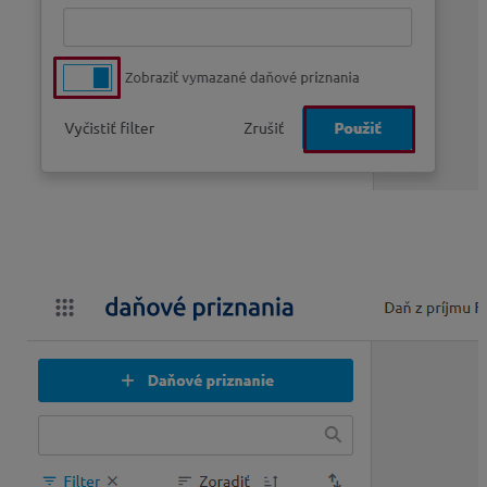
Pri zobrazenom daňovom priznaní cez ikonku tri bodky
vyberiete Obnoviť. Po obnove bude daňové priznanie
opätovne zobrazené aj v programe Alfa plus.