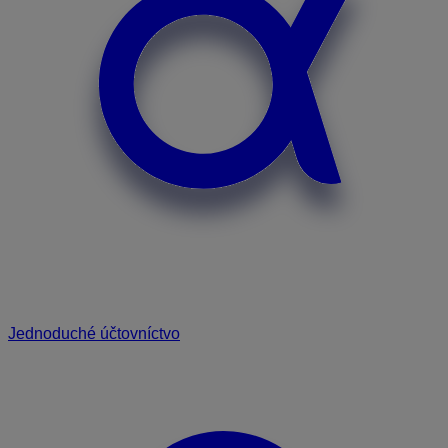
Jednoduché účtovníctvo