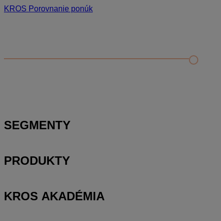
KROS Porovnanie ponúk
Odporúčané
FAQ
Príklad vytvorenia šanónu pre evidenciu mobilných telefónov
Nastavenie šanónov
Prihlasovanie e-mailom v programe Jednoduché účtovníctvo
ALFA plus
SEGMENTY
PRODUKTY
KROS AKADÉMIA