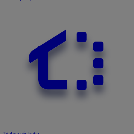
Priebeh výstavby