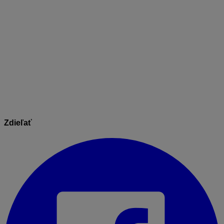
zaevidovaný doklad a až následne realizovaná
jeho úhrada.
Prepojenie s viacerými bankovými účtami.
Máte
v KROS Digitálnej kancelárii prepojených viacero
účtov? V prípade predlžovania ich platnosti musia
byť dátumy platnosti pri všetkých totožné. Pri
obnove prepojenia zvoľte možnosť predĺžiť pri
všetkých bankových účtoch.
Zdieľať