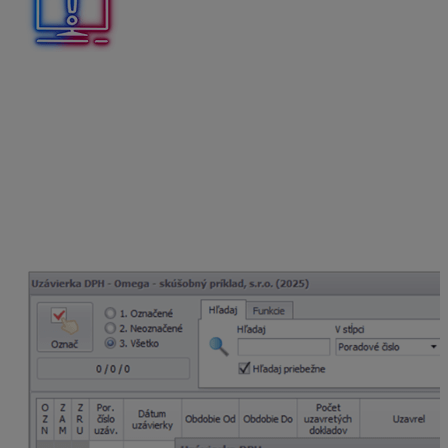
Registráciu pre DPH nenastavujeme ku konkrétnemu
dátumu. Ak nám prídu doklady z obdobia, kedy sme ešte
neboli platiteľom dane, zaúčtujeme ich s typom
sumy
V voľný základ.
Pre vytvorenie daňového priznania k DPH alebo
kontrolného výkazu DPH uzavrieme príslušné obdobie,
za ktoré ich chceme podať. Uzávierku DPH vytvoríme
cez menu
Firma – Uzávierka – DPH
pomocou tlačidla
Pridaj.