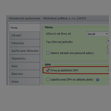
V programe sa automaticky sprístupnia automatické
účtovania a typy súm na účtovanie dokladov s DPH.
2. Pridelené IČ DPH doplníme cez menu
Firma –
Nastavenie – Firemné údaje
priamo v záložke
Základné údaje. Zároveň vyplníme bunku
Registračná
povinnosť
v záložke
Ostatné údaje
.