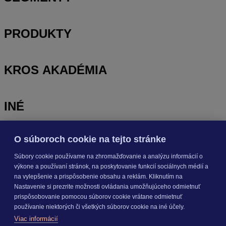
PRODUKTY
KROS AKADÉMIA
INÉ
O súboroch cookie na tejto stránke
Odoberajte
NOVINKY
Súbory cookie používame na zhromažďovanie a analýzu informácií o
výkone a používaní stránok, na poskytovanie funkcií sociálnych médií a
Prihlásiť sa
na vylepšenie a prispôsobenie obsahu a reklám. Kliknutím na
Nastavenie si prezrite možnosti ovládania umožňujúceho odmietnuť
prispôsobovanie pomocou súborov cookie vrátane odmietnuť
O nás
používanie niektorých či všetkých súborov cookie na iné účely.
Kariéra
Viac informácií
Pre média