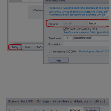
Ak sme sa stali platiteľom DPH v priebehu roka, napr.
od marca, vytvoríme uzávierku aj za všetky
predchádzajúce obdobia. Za tieto obdobia nepodávame
daňové priznanie DPH. Počet uzavretých dokladov
bude 0.