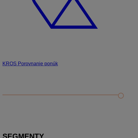
KROS Porovnanie ponúk
Odporúčané
FAQ
Príklad vytvorenia šanónu pre evidenciu mobilných telefónov
Nastavenie šanónov
Prihlasovanie e-mailom v programe Jednoduché účtovníctvo
ALFA plus
SEGMENTY