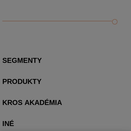
Odporúčané
FAQ
Príklad vytvorenia šanónu pre evidenciu mobilných telefónov
Nastavenie šanónov
Prihlasovanie e-mailom v programe Jednoduché účtovníctvo
ALFA plus
SEGMENTY
PRODUKTY
KROS AKADÉMIA
INÉ