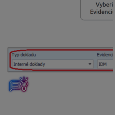
V Evidencii účtovných dokladov si potom môžeme takto
zaúčtované pohyby a odpisy majetku kedykoľvek rýchlo
vyfiltrovať a skontrolovať.
Pre ešte prehľadnejšiu evidenciu si môžeme vytvoriť
samostatné číslovanie pre odpisy majetku a zvlášť
číslovanie pre pohyby na kartách majetku. Cez Knihu