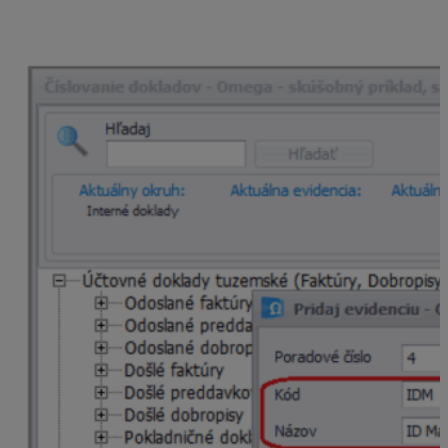
okruhu interných dokladov si najskôr založíme
novú
evidenciu.