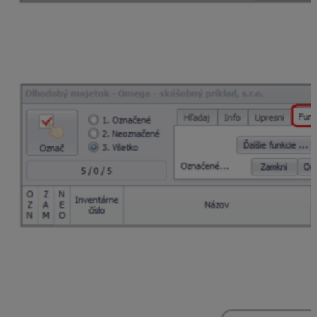
Novú evidenciu a číselný rad určený pre dlhodobý
majetok nastavíme cez menu Evidencia – Dlhodobý
majetok – Funkcie – Nastavenie DM, v záložkách
Zaúčtovanie pohybov
a
Zaúčtovanie UO
.