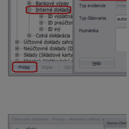
Potom upravíme automaticky vytvorený číselný rad v
tejto evidencii. Číselnému radu pridelíme špecifický kód,
ktorý ešte nie je použitý v inom číselnom rade,
nastavíme názov a spôsob číslovania v záložke
Formát
číselného radu
.