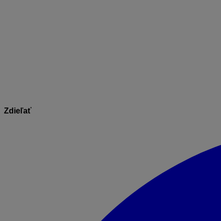
Tým, že ste z pôvodnej čítačky stiahli identifikačné údaje
ihneď čítačku aktívne používať.
Podrobný návod s detailným postupom nájdete v postupe
A
Informácie v dokumente sú spracované k právnemu sta
Zdieľať