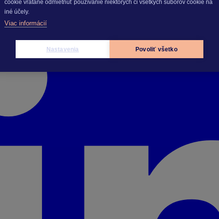
cookie vrátane odmietnuť používanie niektorých či všetkých súborov cookie na
iné účely.
Viac informácií
Nastavenia
Povoliť všetko