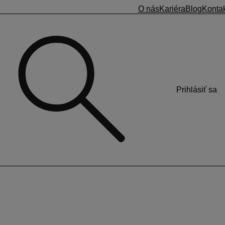
O nás
Kariéra
Blog
Konta
Prihlásiť sa
kačné údaje zamestnancov (odtlačky, čipy). Aby ste nemuseli
čky pred jej odpojením stiahnuť identifikačné údaje priamo
ačné údaje z čítačky
. Cez
Filter
na pravej strane zvolíte
m
Načítať z čítačky
sa údaje uložia do KROS Dochádzky.
pripojiť do elektriny a k internetu. Akonáhle čítačka
te prevádzku a konkrétnu čítačku, do ktorej chcete
rdíte tlačidlom
Uložiť
.