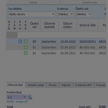
Dodávateľ nám peniaze vrátil späť na účet. Vrátenie
peňazí zaúčtujeme automatickým účtovaním
1 PD/BV – Inkaso OF, DD
, účtovným zápisom
221.xxx/321.xxx.