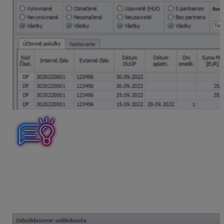
V súvislosti s mylnou platbou, program zobrazí po
spustení funkcie
Odsúhlasenie saldokonta
chybu v
kontrole číslo 3 – Kontrola používania saldokontného
účtu na správnej strane MD/DAL. V tomto prípade
môžeme potvrdiť možnosť
Nevykazovať
.