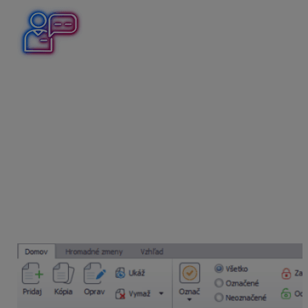
Podnikateľ, platiteľ DPH omylom uhradil dodávateľovi
došlú faktúru v sume 35 eur dvakrát. Došlá faktúra je
preplatená. Dodávateľ nám neskôr peniaze vrátil späť.
Ako budeme postupovať v programe OMEGA?
Zaevidujeme faktúru pomocou automatického
účtovania
20 DF – Nový doklad (s rozpisom
DPH).
Úhradu faktúry zaúčtujeme v okruhu bankových
výpisov, automatickým účtovaním
2 PD/BV – Úhrada
DF, OD.
Tým, že faktúra bola uhradená dvakrát, na
bankovom výpise máme zaúčtované dve totožné
úhrady. V Evidencii účtovný dokladov bude faktúra
evidovaná ako preplatená.