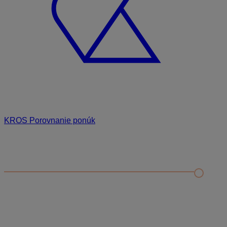
KROS Porovnanie ponúk
Odporúčané
FAQ
Príklad vytvorenia šanónu pre evidenciu mobilných telefónov
Nastavenie šanónov
Prihlasovanie e-mailom v programe Jednoduché účtovníctvo
ALFA plus