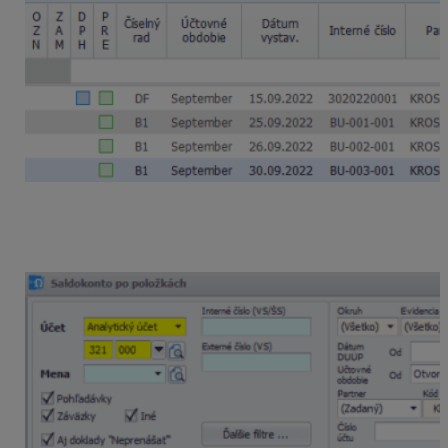
V Saldokonte po položkách bude faktúra evidovaná ako
vyrovnaná. V stĺpci rozdiel nebude zobrazená žiadna
hodnota.