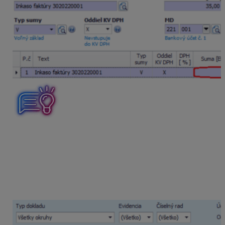
Po zaúčtovaní dokladov vykonáme kontrolu
vysporiadania preplatenej došlej faktúry v časti
Evidencia účtovných dokladov a Saldokonte po
položkách.
V Evidencii účtovných dokladov je faktúra uhradená
v celkovej výške.