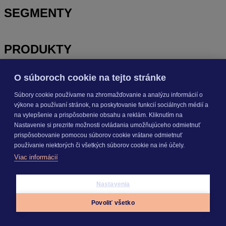
SEGMENTY
PRODUKTY
O súboroch cookie na tejto stránke
KROS AKADÉMIA
Súbory cookie používame na zhromažďovanie a analýzu informácií o
výkone a používaní stránok, na poskytovanie funkcií sociálnych médií a
na vylepšenie a prispôsobenie obsahu a reklám. Kliknutím na
INÉ
Nastavenie si prezrite možnosti ovládania umožňujúceho odmietnuť
prispôsobovanie pomocou súborov cookie vrátane odmietnuť
používanie niektorých či všetkých súborov cookie na iné účely.
Odoberajte
NOVINKY
Viac informácií
Prihlásiť sa
Nastavenia
Povoliť všetko
Appky
Prihlásiť sa
Menu
O nás