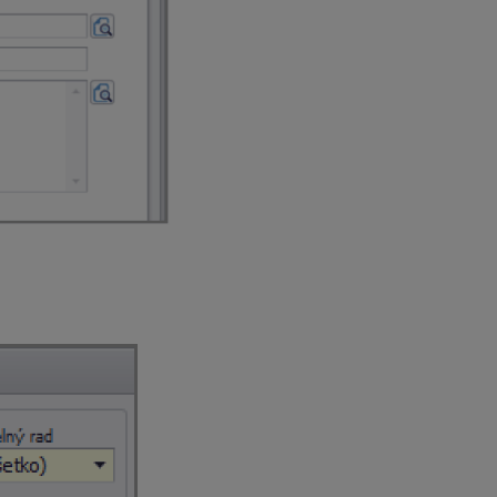
dávate názov partnera bez kódu. Po výbere partnera z