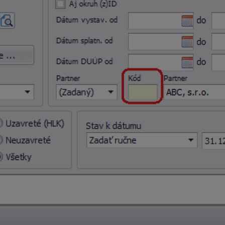
níka partnerov pomocou lupy na konci bunky vyberiete firmu aj 