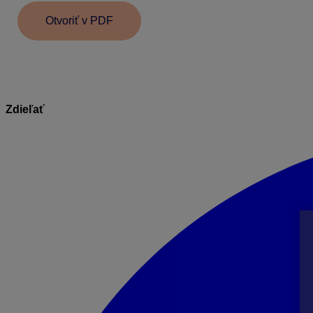
Otvoriť v PDF
Zdieľať