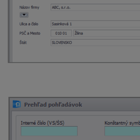
Doklady potom evidujeme na pobočky tak, že vyberiem
Výstupné zostavy ako prehľad pohľadávok (záväzkov) 
číselníka je potrebné doplnený údaj v bunke kód ručn