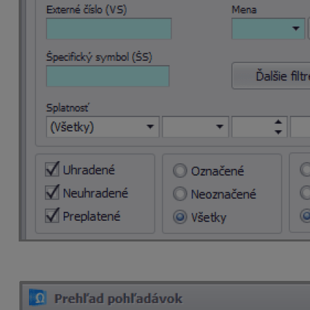
Ak potrebujeme výstup za jednotlivé pobočky, z čísel