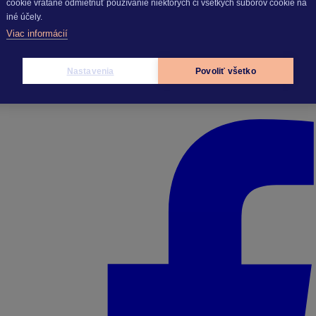
cookie vrátane odmietnuť používanie niektorých či všetkých súborov cookie na
iné účely.
Viac informácií
Nastavenia
Povoliť všetko