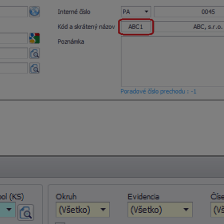
e partnera z číselníka s odlišným kódom.
alebo saldokonto potom môžeme tlačiť za celú firmu tak, že za
e vymazať.