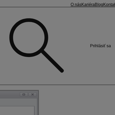
O nás
Kariéra
Blog
Konta
Prihlásiť sa
ahodiť do číselníka
ené podľa týchto pobočiek. Použijeme nasledujúci postup:
dej pobočke iný kód (napr. ABC1, ABC2, ABC3).