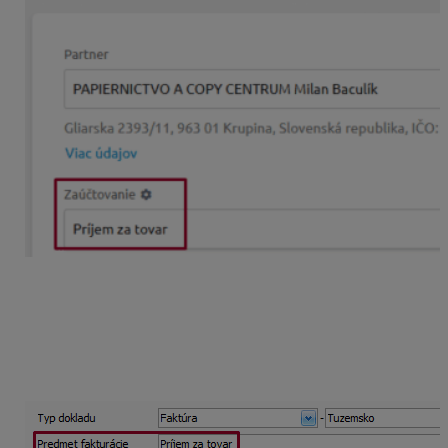
Ak sa text v poli Zaúčtovanie, v KROS Digitálnej
kancelárii, zhoduje s názvom Stĺpca Peňažného
denníka alebo s názvom Členenia v ALFE plus, doklad
sa po stiahnutí zaúčtuje do príslušného stĺpca PD,
prípadne Členenia. Zároveň sa popis prenesie aj do
časti Predmet fakturácie.