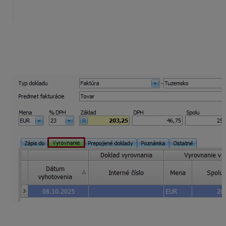
Po stiahnutí dokladov do evidencie pohľadávok sa
prenesie informácia o odpočítanom preddavku.
Na záložke
Vyrovnanie
je pridaná úhrada s typom
vyrovnania – Preddavok.
Import dokladov a strediská