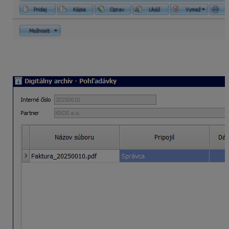
Prílohu zobrazíte kliknutím na tlačidlo
Digitálny archív
–
Ukáž
: