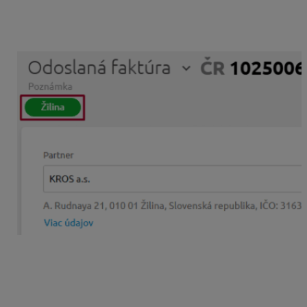
V KROS Digitálnej kancelárii je možné jednotlivým
dokladom pre lepšiu prehľadnosť priradiť Štítky.
V prípade, že sa v ALFE plus nachádza Stredisko, ktoré
sa zhoduje s názvom Štítku z KROS Digitálnej
kancelárie, na stiahnutom doklade v evidencii
pohľadávok sa automaticky prednastaví Stredisko.