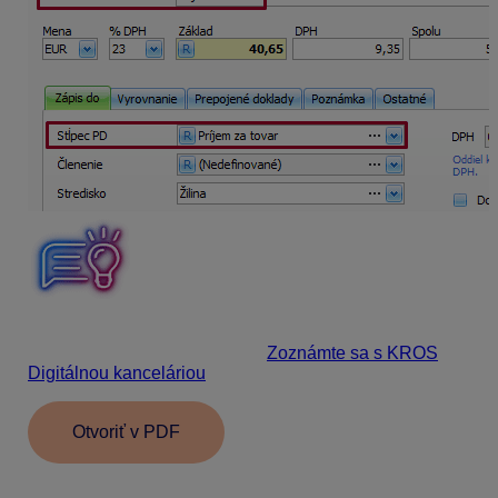
Kompletné informácie o aplikácií KROS Digitálna
kancelária nájdete v E-booku
Zoznámte sa s KROS
Digitálnou kanceláriou
.
Otvoriť v PDF