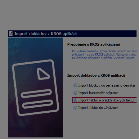
z KROS aplikácií
a
v ďalšej časti zvolíte
Import faktúr
a preddavkových faktúr do pohľadávok
a následne vyberte
Z KROS Digitálnej
kancelárie
.