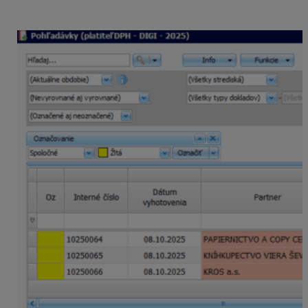
importovaná aj s prílohou, bude označená v stĺpci
Prílohy.