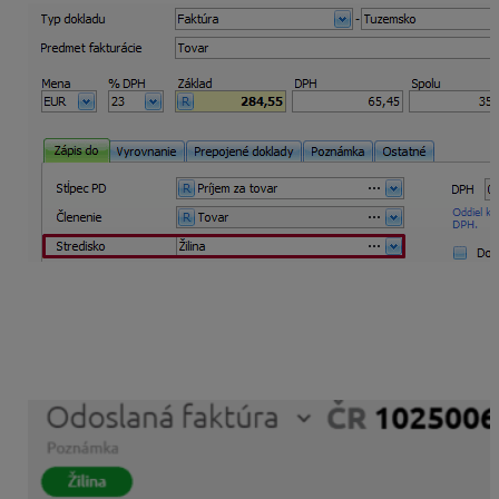
Import dokladov a zaúčtovanie
Na dokladoch v KROS Digitálnej kancelárii je možné
pre konkrétny doklad nastaviť zaúčtovanie.