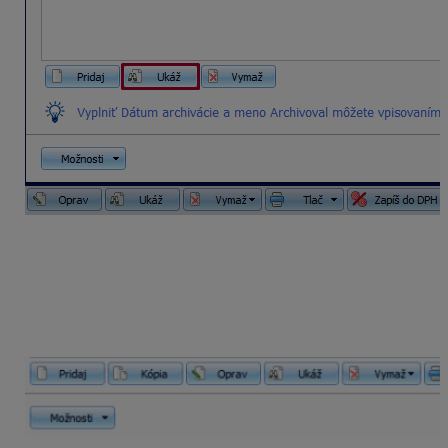
Hromadný zápis do evidencie DPH
Označené/importované pohľadávky hromadne zapíšte
do evidencie DPH cez
Evidencie – Pohľadávky –
Zapíš do DPH
.