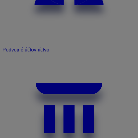
Podvojné účtovníctvo