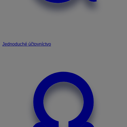
Jednoduché účtovníctvo