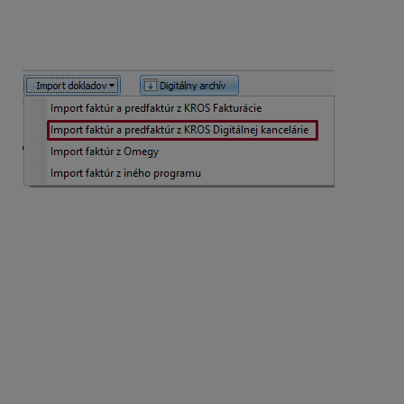
Import je možné spustiť aj cez
Evidencie –
Pohľadávky – Import dokladov – Import faktúr
a predfaktúr z KROS Digitálnej kancelárie
.
Z KROS Digitálnej kancelárie je podporovaný import
faktúr, dobropisov a preddavkových faktúr do evidencie
Pohľadávok v ALFE plus. Import dokladov je možný
s platným balíkom služieb a zakúpenou službou
Digitálna Kancelária.
V zobrazenom sprievodcovi pre Import dokladov vyberte
označenie naimportovaných dokladov, stĺpec PD, či
nastavenie číslovania prenášaných pohľadávok.
Kliknutím na tlačidlo
Ďalej
budú doklady naimportované
do evidencie pohľadávok. Faktúra, ktorá bola