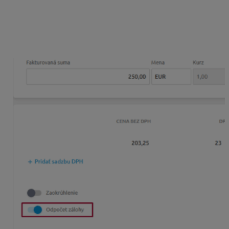
Import faktúr s odpočtom zálohy
V KROS Digitálnej kancelárii je možné na odoslaných
faktúrach pridať Odpočet zálohy.