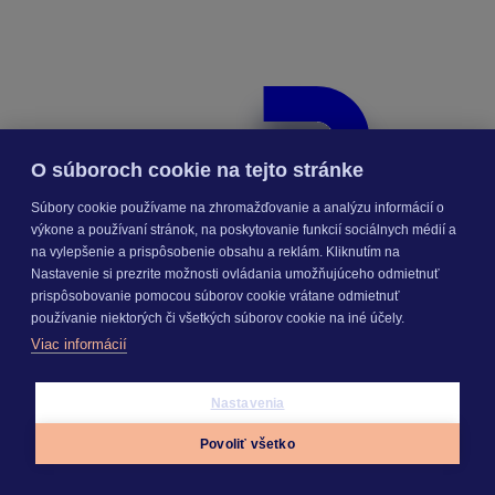
O súboroch cookie na tejto stránke
Súbory cookie používame na zhromažďovanie a analýzu informácií o
výkone a používaní stránok, na poskytovanie funkcií sociálnych médií a
na vylepšenie a prispôsobenie obsahu a reklám. Kliknutím na
Nastavenie si prezrite možnosti ovládania umožňujúceho odmietnuť
prispôsobovanie pomocou súborov cookie vrátane odmietnuť
používanie niektorých či všetkých súborov cookie na iné účely.
Viac informácií
Nastavenia
Povoliť všetko
Appky
Prihlásiť sa
Menu
Znalecký denník a vyúčtovanie