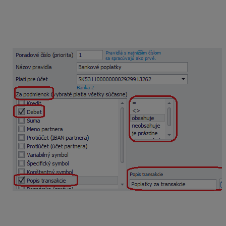
pravidla
,
Názov
pravidla
a
číslo účtu
, pre ktoré bude
pravidlo platiť. Vyplníme časť
Za podmienok
, kde si
nastavíme, aké kritériá musí položka bankového výpisu
spĺňať, aby bola zaúčtovaná.
Poplatok za transakcie predstavuje debetnú položku,
preto zaklikneme voľbu
Debet
a okrem toho aj
Popis
transakcie
, pretože na základe tohto textu sú rozlíšené