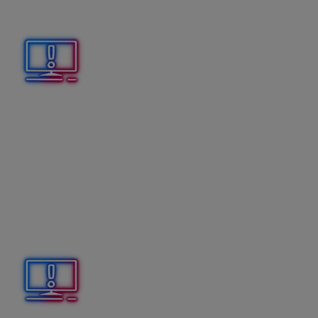
s údajom v poli
Interné číslo
a pri
záväzkoch
s údajom
v poli
Externé číslo
.
Ak majú Odoslané faktúry alebo Preddavkové faktúry
iné interné číslo ako externé číslo, odporúčame
označiť
voľbu VS párovať na externé číslo dokladu.
Potom
po načítaní bankového výpisu bude program kontrolovať
variabilný symbol kreditných obratov s externým číslom
dokladu v programe.
Voľbu
Hľadať čiastočnú zhodu VS
odporúčame
vypnúť v prípade, že doklady obsahujú menej ciferné
variabilné symboly, ktorých číslice by mohli byť
súčasťou viacerých variabilných symbolov.