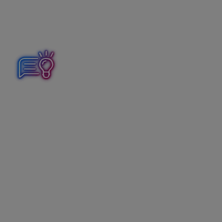
Program pri rozúčtovaní dokladov kontroluje všetky
stanovené kritériá párovania. Ak sa doklady
nerozúčtujú, znamená to, že kritériá párovania nie sú
splnené súčasne a je potrebné ich upraviť.
Ak program pri párovaní nájde viac dokladov, ktoré
rovnako vyhovujú párovacím kritériám, nespáruje
bankový pohyb so žiadnym dokladom. Úhradu je
potrebné napárovať ručne.
Položky, ktoré sa spárujú s dokladmi, budú mať príznak
zeleného štvorčeka. Nerozúčtované položky
v bankovom výpise môžeme zaúčtovať ručne alebo
nastavením
Pravidiel pre zaúčtovanie.
Pravidlá pre zaúčtovanie v importe bankových
výpisov
Pre automatické zaúčtovanie položiek bankového