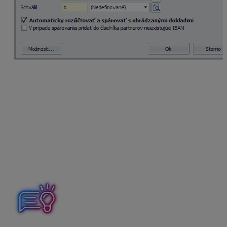
Voľbu „Automaticky rozúčtovať a spárovať s
uhrádzanými dokladmi“ zapneme, ak chceme, aby sa
doklady zaúčtovali na základe
pravidiel pre
zaúčtovanie
a úhrada sa spárovala s faktúrou podľa
kritérií párovania
.
Posledná voľba „V prípade spárovania pridať do
číselníka partnerov neexistujúci IBAN“ zabezpečí, že sa
partnerovi v číselníku partnerov automaticky pridá
bankový účet použitý vo výpise do záložky
Banka
, ak
sa tam ešte nenachádza.