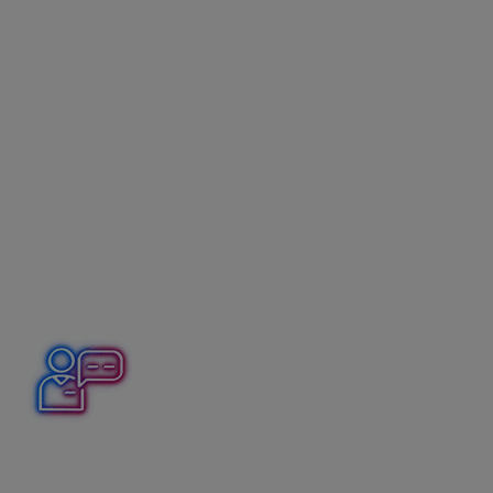
V programe sa nachádzajú najčastejšie používané
pravidlá, ktoré si môžeme cez voľbu Oprav upraviť
podľa nášho výpisu.
Vlastné pravidlá zaúčtovania
využijeme hlavne
v prípadoch, ak chceme napr.:
nastaviť pre zaúčtované položky aj ďalšie
parametre: napr. aby ešte rozúčtoval položku
na stredisko, zákazku, činnosť a pracovníka,
automaticky zaúčtovať bankové poplatky,
zrážkovú daň, kreditné úroky, platby debetnou
kartou, prípadne iné pravidelné platby,
nastaviť odvody do sociálnej poisťovne,
zdravotnej poisťovne, výplatu miezd
zamestnancov a mnoho ďalších.
V bankovom výpise sa každý mesiac pravidelne
opakuje debetná položka – bankový poplatok, ktorý