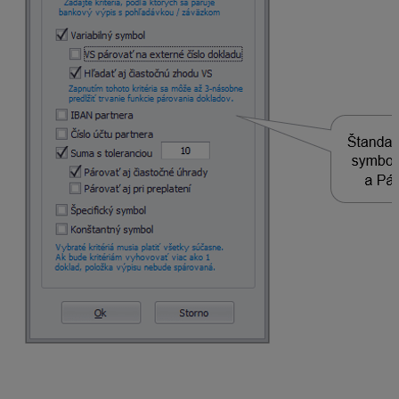
Po zakliknutí voľby Variabilný symbol program
kontroluje variabilný symbol pri
pohľadávkach