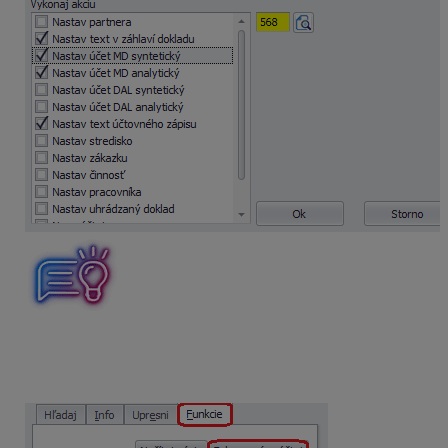
Po nastavení všetkých pravidiel zaúčtujeme bankový
výpis do Evidencie účtovných dokladov cez záložku
Zobrazené zaúčtuj
.