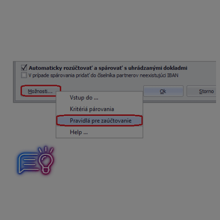
výpisu si môžeme zadefinovať aj rôzne
pravidlá pre
zaúčtovanie
, ktoré pomôžu automaticky zaúčtovať
pravidelne sa opakujúce platby, napr. bankové poplatky,
platby kartou a pod. Nastavíme ich opäť cez formulár
Zaúčtovanie bankového výpisu pomocou tlačidla
Možnosti – Pravidlá pre zaúčtovanie.
Pravidlá upravujeme podľa jednotlivých stĺpcov, ktoré sú
vyplnené v menu
Evidencia – Importované bankové
výpisy
.