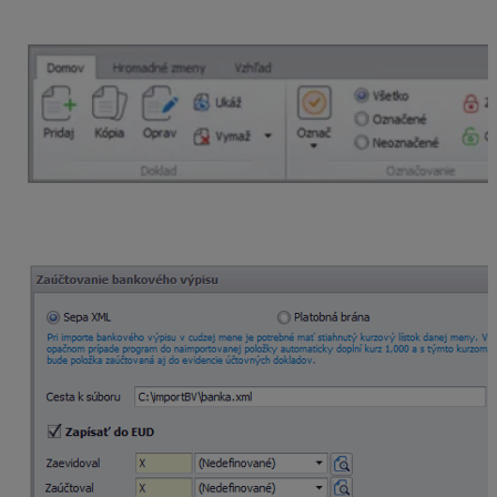
záložke Domov – funkcia
Import BV,
cez menu
Evidencia
–
Importované bankové
výpisy
–
Funkcie
–
Načítaj výpis.