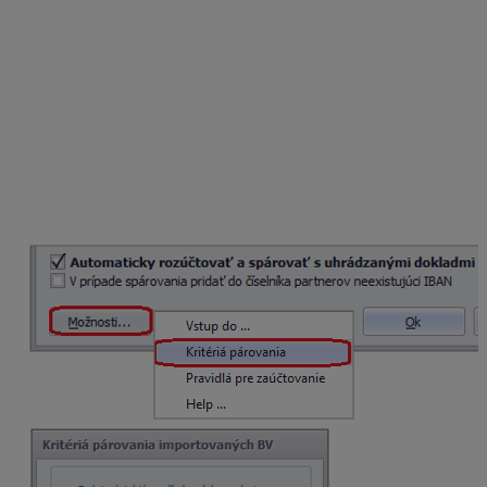
Bankové výpisy môžeme importovať v tuzemskej aj
zahraničnej mene. Pri importe bankového výpisu
v
cudzej mene
je potrebné mať najskôr
stiahnutý
kurzový lístok danej meny.
Kritériá párovania v importe bankových výpisov
Cez bunku
Možnosti – Kritériá párovania
vo formulári
Zaúčtovanie bankového výpisu si zadefinujeme kritériá,
na základe ktorých sa položky bankového výpisu párujú
s pohľadávkami a záväzkami.