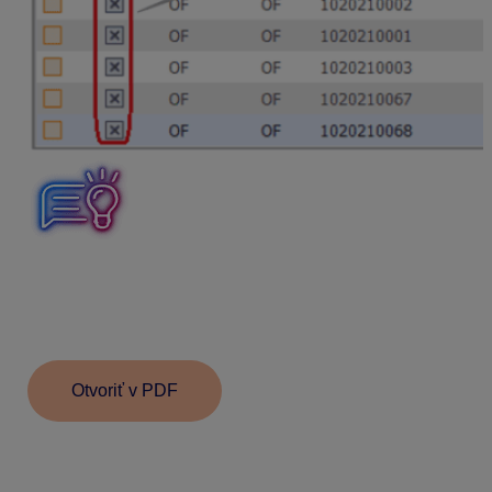
Hromadná funkcia pre zápis dokladov do EUD je
prístupná v module Fakturácia pre okruhy odoslaných
faktúr, preddavkových faktúr, dobropisov, storno faktúr
a penalizačných faktúr.
Otvoriť v PDF