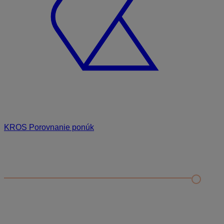
KROS Porovnanie ponúk
Odporúčané
FAQ
Príklad vytvorenia šanónu pre evidenciu mobilných telefónov
Nastavenie šanónov
Prihlasovanie e-mailom v programe Jednoduché účtovníctvo
ALFA plus