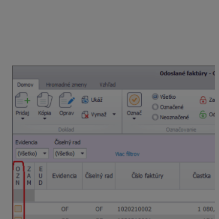
fakturačného systému.
Doklady, ktoré chceme hromadne zapísať
z Fakturácie do EUD si
označíme dvojklikom
v
stĺpci
OZ
.
V záložke
Funkcie – Ďalšie
funkcie
zvolíme
Zapíš označené do EUD.