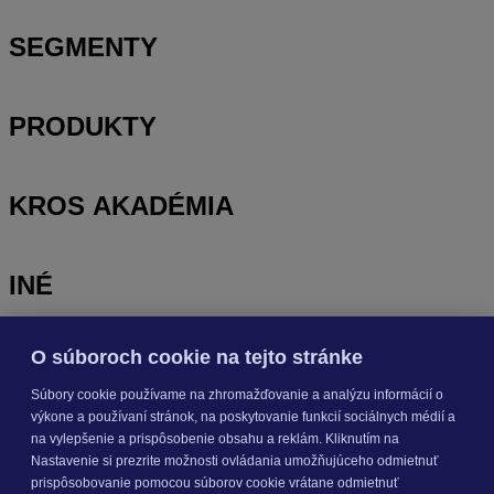
SEGMENTY
PRODUKTY
KROS AKADÉMIA
INÉ
O súboroch cookie na tejto stránke
Odoberajte
NOVINKY
Súbory cookie používame na zhromažďovanie a analýzu informácií o
výkone a používaní stránok, na poskytovanie funkcií sociálnych médií a
Prihlásiť sa
na vylepšenie a prispôsobenie obsahu a reklám. Kliknutím na
Nastavenie si prezrite možnosti ovládania umožňujúceho odmietnuť
prispôsobovanie pomocou súborov cookie vrátane odmietnuť