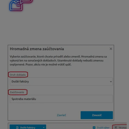
Ak chceme dokladom zmeniť
Zaúčtovanie
, vyberáme si
túto možnosť v menu
Hromadné zmeny
. Následne si
vyberieme, pre aký druh dokladu chceme zmenu
vykonať, konkrétne Zaúčtovanie a uložíme.