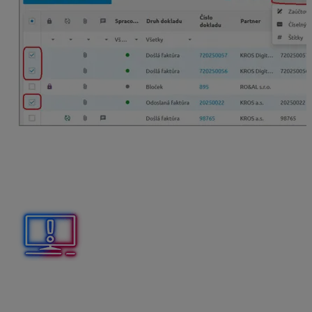
Zmena číselného radu
Pri zmene
číselného radu
postupujeme obdobne ako
pri hromadnej zmene zaúčtovania.
Zmena zaúčtovania sa dotkne všetkých
označených
a zároveň
neuzamknutých dokladov
zo zvoleného
druhu dokladov.