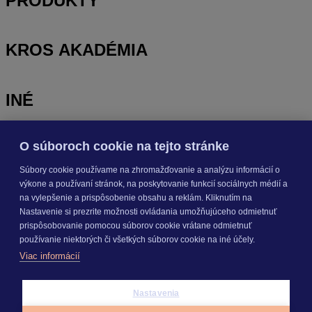
PRODUKTY
KROS AKADÉMIA
INÉ
O súboroch cookie na tejto stránke
Odoberajte
NOVINKY
Súbory cookie používame na zhromažďovanie a analýzu informácií o
výkone a používaní stránok, na poskytovanie funkcií sociálnych médií a
Prihlásiť sa
na vylepšenie a prispôsobenie obsahu a reklám. Kliknutím na
Nastavenie si prezrite možnosti ovládania umožňujúceho odmietnuť
prispôsobovanie pomocou súborov cookie vrátane odmietnuť
O nás
používanie niektorých či všetkých súborov cookie na iné účely.
Kariéra
Viac informácií
Pre média
Nastavenie cookies
Copyright © 2026 KROS a. s.
Nastavenia