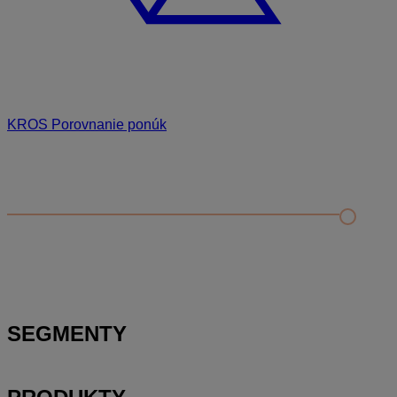
KROS Porovnanie ponúk
Odporúčané
FAQ
Príklad vytvorenia šanónu pre evidenciu mobilných telefónov
Nastavenie šanónov
Prihlasovanie e-mailom v programe Jednoduché účtovníctvo
ALFA plus
SEGMENTY