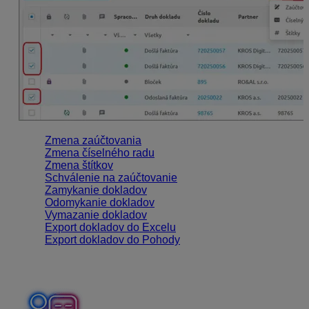
Zmena zaúčtovania
Zmena číselného radu
Zmena štítkov
Schválenie na zaúčtovanie
Zamykanie dokladov
Odomykanie dokladov
Vymazanie dokladov
Export dokladov do Excelu
Export dokladov do Pohody
Zmena zaúčtovania