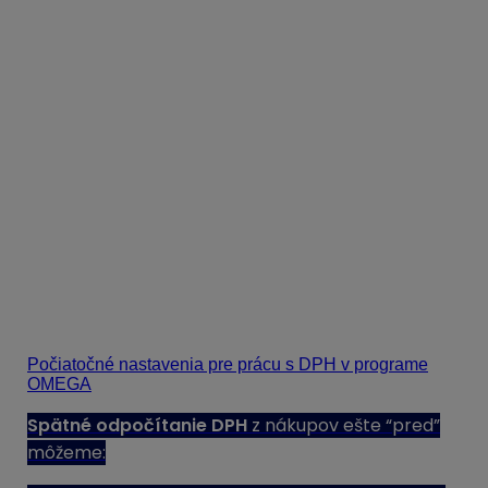
Podľa
§ 55 ods. 1 zákona č. 222/2004 Z. z. o dani z
pridanej hodnoty
má novo zaregistrovaný platiteľ DPH
možnosť odpočítať si DPH z majetku, tovarov a služieb,
ktoré prijal od iného platiteľa DPH a nadobudol ešte
pred registráciou. Zároveň platí, že tento majetok,
zásoby, tovary a služby ešte neboli zahrnuté do
daňových výdavkov v predchádzajúcich zdaňovacích
obdobiach, tzn. neboli súčasťou dane z príjmov v
minulých rokoch. Uplatniť odpočet dane si môže za
podmienok a v rozsahu podľa § 49 až 51 zákona o
DPH.
Úpravy v programe Podvojné účtovníctvo OMEGA:
zo zásob na sklade – na základe
inventúry skladu
:
Nastavenia pre prácu s DPH
nájdete v
nasledujúcom postupe:
Počiatočné nastavenia pre prácu s DPH v programe
OMEGA
Spätné odpočítanie DPH
z nákupov ešte “pred”
môžeme: