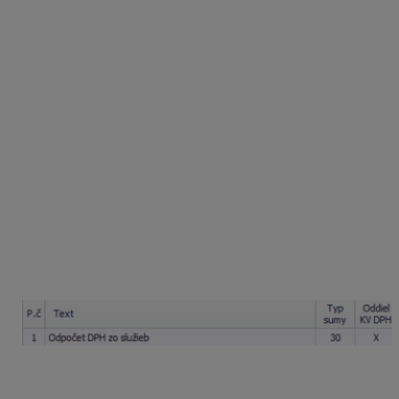
Zdaniteľná osoba prijme 15. 05. 2021 dve služby –
prieskum trhu a reklamné služby. Dňa 01. 06. 2021 sa
stane platiteľom dane podľa § 4 zákona o DPH. Má
právo na odpočítanie dane z prijatých služieb?
Podľa ustanovenia § 55 ods.1 zákona o DPH si môže
odpočítať daň aj z prijatých služieb, ak ich využije na
podnikanie v postavení platiteľa dane. Musí sa teda
zohľadniť použite týchto služieb. Spoločnosť si nemôže
odpočítať DPH zo služieb, ktoré pred registráciou už
boli spotrebované.
V programe Podvojné účtovníctvo OMEGA zaúčtujeme
odpočet DPH pri registrácii v
internom
doklade
automatickým účtovaním ID – Nový doklad,
typ
sumy 30 – R30 Odpočet dane pri registrácii §55
,
účtovanie
343.023/518.xxx
.
V záložke Evidencia DPH na doklade je potrebné mať
zakliknutú voľbu Uplatniť DPH.