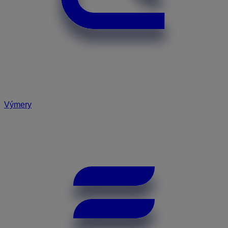
Výmery