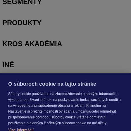
SEGMENTY
PRODUKTY
KROS AKADÉMIA
INÉ
O súboroch cookie na tejto stránke
Odoberajte
NOVINKY
Súbory cookie používame na zhromažďovanie a analýzu informácií o
výkone a používaní stránok, na poskytovanie funkcií sociálnych médií a
Prihlásiť sa
na vylepšenie a prispôsobenie obsahu a reklám. Kliknutím na
Nastavenie si prezrite možnosti ovládania umožňujúceho odmietnuť
prispôsobovanie pomocou súborov cookie vrátane odmietnuť
O nás
používanie niektorých či všetkých súborov cookie na iné účely.
Kariéra
Viac informácií