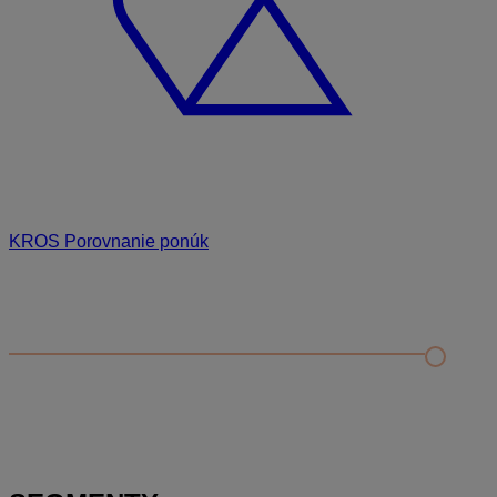
KROS Porovnanie ponúk
Odporúčané
FAQ
Príklad vytvorenia šanónu pre evidenciu mobilných telefónov
Nastavenie šanónov
Prihlasovanie e-mailom v programe Jednoduché účtovníctvo
ALFA plus