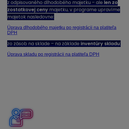
z odpisovaného dlhodobého majetku – ale
len
zo
zostatkovej ceny
majetku, v programe upravíme
majetok nasledovne:
Úprava dlhodobého majetku po registrácii na platiteľa
DPH
zo zásob na sklade – na základe
inventúry skladu
:
Úprava skladu po registrácii na platiteľa DPH
z tovarov a služieb – nadobudnutých v roku registrácie
DPH, ak ich zdaniteľná osoba
použije na
účely svojho
podnikania
ako platiteľ.
zo zásob na sklade – na základe
inventúry skladu
:
Nastavenia pre prácu s DPH
nájdete v nasledujúcom
postupe: