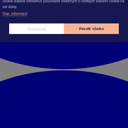
cookie vrátane odmietnuť používanie niektorých či všetkých súborov cookie na
iné účely.
Viac informácií
Nastavenia
Povoliť všetko