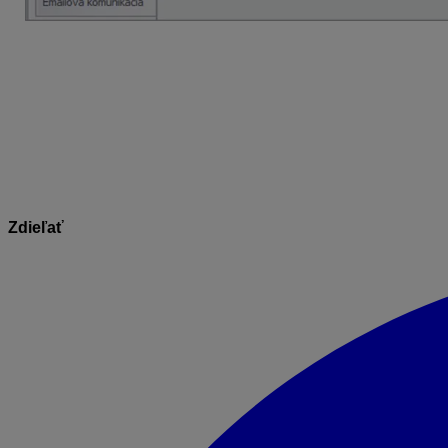
V prípade, že sa voľba Podpisy (v 2. kroku) nezobrazí, 
1. Vo Všeobecných nastaveniach skontrolovať, či užívateľ, k
elektronickým podpisom a zadané heslo.
2. Overiť, či neskončila platnosť certifikátu Vášho elektron
Zdieľať