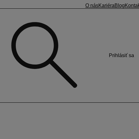
O nás
Kariéra
Blog
Konta
Prihlásiť sa
bezpečíte elektronickým podpisom.
áložke Emailová komunikácia
. K dokladu odoslanom z
 a vytvorenie súboru s elektronickým podpisom zabezpečujú
te pomocou krokov uvedených na obrázku: