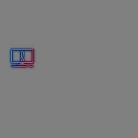
vrátený tovar,
tovar alebo poskytnutú službu pri reklamácií,
neposkytnutú službu.
Na doklade vrátenia sme povinný uvádzať
pôvodný
unikátny identifikátor
pokladničného dokladu, ku
ktorému sa vrátená platba vzťahuje.
Doklad musí obsahovať:
– Pôvodný identifikátor z
on-line dokladu – UID
z
pôvodného dokladu.
– Pôvodný identifikátor z
off-line dokladu –
OKP
z pôvodného dokladu
.
Ručné vrátenie
slúži pre prípad, ak pôvodný
doklad
nemáme v zozname predajok alebo dodacích listov
.
Pri ručnom vrátení je potrebné nahrať všetky položky
ručne a zároveň doplniť pôvodný identifikátor dokladu.