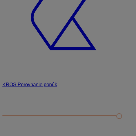
KROS Porovnanie ponúk
Odporúčané
FAQ
Príklad vytvorenia šanónu pre evidenciu mobilných telefónov
Nastavenie šanónov
Prihlasovanie e-mailom v programe Jednoduché účtovníctvo
ALFA plus