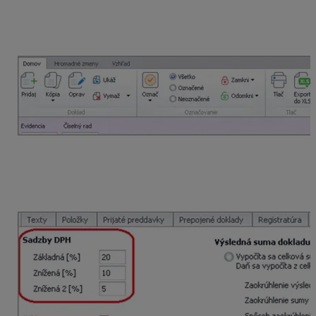
vrátenie
v dodacom liste.
Cez menu
Fakturácia – Dodacie listy
klikneme na
funkciu
Ručné vrátenie.
Zobrazí sa formulár dodacieho listu, kde
v záložke
Nastavenie
zmeníme sadzby DPH
a nahráme UID z pôvodného dokladu. V záložke
Položky nahráme reklamovaný tovar.