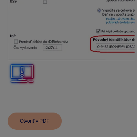
Zákazníkovi sme 15. 1. 2025 uznali reklamáciu tovaru,
ktorý sme mu predali cez eKasu 18. 10. 2024. Ako
budeme postupovať pri vrátení?
Otvoriť v PDF