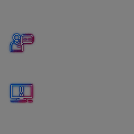
Ručné vrátenie pomocou dodacieho listu
V prípade, že
vrátenie
potrebujeme urobiť
v inej
sadzbe DPH
ako bol realizovaný predaj, urobíme tak
cez menu Fakturácia – Dodacie listy.
Zákazníkovi sme 15. 1. 2025 uznali reklamáciu tovaru,
ktorý sme mu predali cez eKasu 18. 10. 2024. Ako
budeme postupovať pri vrátení?
Pokladničný doklad Vrátenie musíme realizovať so
sadzbami DPH, ktoré boli použité pri predaji – v čase
vzniku daňovej povinnosti. V predajke nie je možné
meniť sadzby DPH, preto použijeme funkciu
Ručné