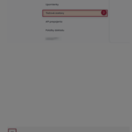
Po zvolení tlačidla
Editovať
sa otvorí nové okno
prehliadača s
editorom
.
Základný popis editora
Editor zobrazuje všetky náležitosti faktúry. V pravej časti
sa nachádza tlačidlo
Náhľad
a
Uložiť
. Náhľad
zobrazuje aktuálne zmenené komponenty editora.
V ľavom menu – tri čiarky je rovnako
možnosť
Uložiť
zmeny vykonané v editore, ako aj
možnosť skončiť prácu v editore. Počas a po vykonaní
zmien je tlačidlo Uložiť aktívne. Po výbere
tlačidla
Skončiť
sa zobrazí hláška s korektným
ukončením práce v editore a vrátením späť do aplikácie.