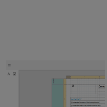
V záložke
Písmo
je možný aj výber fontu písma.
Pri zmene farby písma a pozadia polí, odporúčame
skopírovať číslo zvolenej farby pre ďalšie použitie
v editore /napr. # 0a0101/.
TIP
Potrebujete zmeniť farebné pozadie v poli
QR kód
?
Označte myšou pole s QR kódom, v bočnom menu
stromová štruktúra editora zvoľte
pole
tableCell69.
Následne cez editor ceruzka zvolíte
farebný vzhľad pozadia poľa s QR kódom.