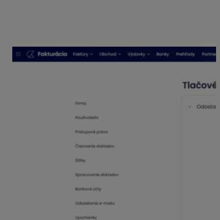
ich vrátiť späť, je prechod do nastavení aplikácie
editovateľnej tlačovej zostavy a zvolenie
možnosti
Obnoviť pôvodnú zostavu
. Editor sa
dostane do pôvodného stavu bez zmien.