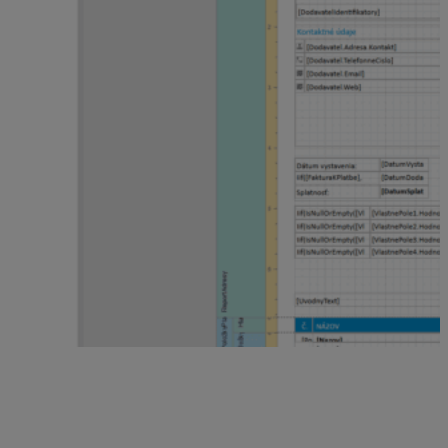
Upozornenie
Pozor na výmaz a prepis polí, ktoré sú systémovo na
tlačovej zostave nami preddefinované. Ak polia
odstránite alebo prepíšete text, jedinou možnosťou ako