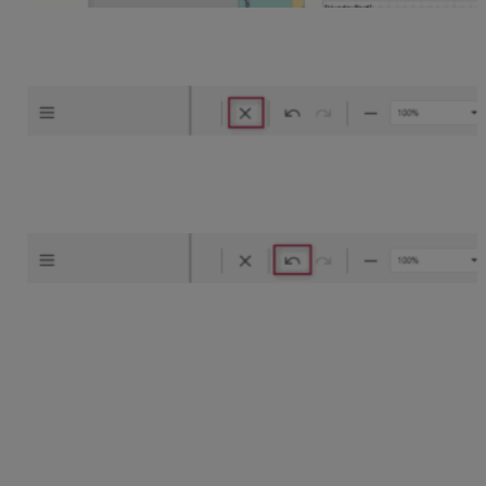
Pridané obrázky a textové pole je možné vymazať cez
klávesu delete alebo ikonu krížik v hornej lište.
Počas úpravy šablóny je možné použiť krok späť
v hornej lište, ktorý nám umožní vrátiť vykonanú zmenu
v editore.
Zmena farby písma a pozadia polí v tlačovej zostave
Po načítaní editora sa automaticky zobrazí menu
nastavenia . Výberom konkrétneho poľa v šablóne sa
automaticky rozbalí prílušné pole aj v menu nastavenia.
Dané zobrazenie sa môže líšiť podľa použitého
webového prehliadača. /odporúčame Chrome/. Zmenu
farby vykonáte v záložke
Vzhľad
.
Farba pozadia
určuje
pole šablóny a
Farba popredia
farbu písma.