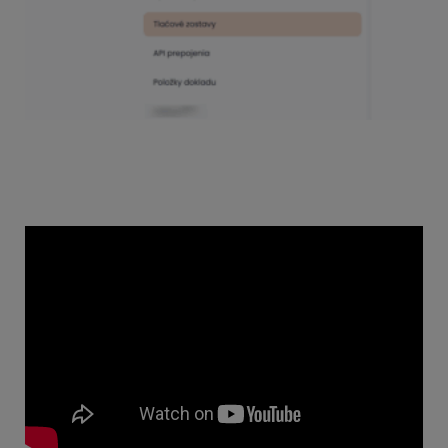
Pripravili sme pre Vás krátke video – návody ako
pracovať s editorom v konkrétnych situáciách:
Zmena farby písma a pozadia polí v tlačovej zostave